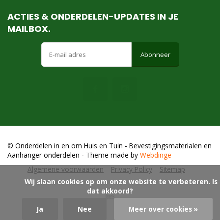
ACTIES & ONDERDELEN-UPDATES IN JE
Natuurlijk buiten, voor groot en klein.
MAILBOX.
Abonneer
© Onderdelen in en om Huis en Tuin - Bevestigingsmaterialen en
Aanhanger onderdelen
- Theme made by
Webdinge
Algemene voorwaarden
Privacy Policy
Sitemap
            Wij slaan cookies op om onze website te verbeteren. Is 
dat akkoord?

Ja
Nee
Meer over cookies »