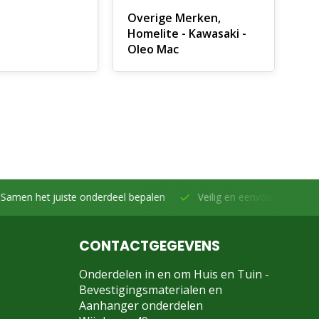
Overige Merken,
Homelite - Kawasaki -
Oleo Mac
et juiste onderdeel bepalen
Veilig en eenvoudig betalen -
Beta
CONTACTGEGEVENS
Onderdelen in en om Huis en Tuin -
Bevestigingsmaterialen en
Aanhanger onderdelen