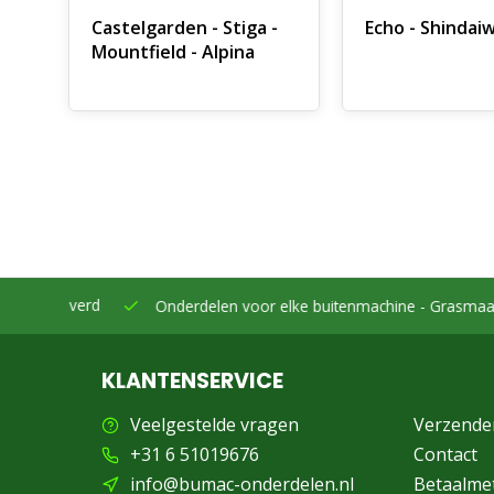
Castelgarden - Stiga -
Echo - Shindai
Mountfield - Alpina
eleverd
Onderdelen voor elke buitenmachine -
Grasmaaiers, bo
KLANTENSERVICE
Veelgestelde vragen
Verzende
+31 6 51019676
Contact
info@bumac-onderdelen.nl
Betaalme