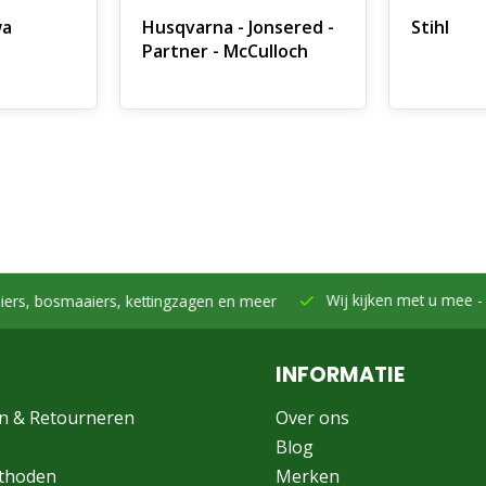
wa
Husqvarna - Jonsered -
Stihl
Partner - McCulloch
Wij kijken met u mee -
Samen h
smaaiers, kettingzagen en meer
INFORMATIE
n & Retourneren
Over ons
Blog
thoden
Merken