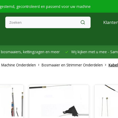
fgestemd, gecontroleerd en passend voor uw machine
Klanten
smaaiers, kettingzagen en meer
Wij kijken met u mee -
Samen h
 Machine Onderdelen
Bosmaaier en Strimmer Onderdelen
Kabel