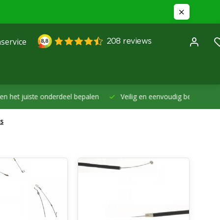
service
et juiste onderdeel bepalen
Veilig en eenvoudig betalen -
Betal
s