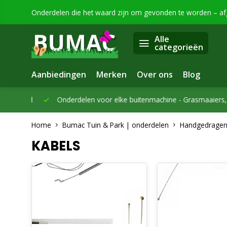
Onderdelen die het waard zijn om gevonden te worden – a
Alle
categorieën
Aanbiedingen
Merken
Over ons
Blog
eleverd
Onderdelen voor elke buitenmachine -
Grasmaaiers, bo
Home
Bumac Tuin & Park | onderdelen
Handgedragen
KABELS