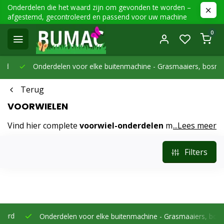
Onderdelen die het waard zijn om gevonden te worden –
afgestemd, gecontroleerd en passend voor uw machine
0
Onderdelen voor elke buitenmachine -
Grasmaaiers, bosmaaier
Terug
VOORWIELEN
Vind hier complete
voorwiel-onderdelen
met velg en
...Lees meer
band of losse delen. Let op diameter, asgat en breedte.
Ontwikkeld voor nauwkeurig sturen en licht rollen.
Filters
Onderdelen voor elke buitenmachine -
Grasmaaiers, bosmaaier