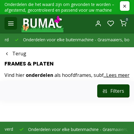
Onderdelen die het waard zijn om gevonden te worden –
afgestemd, gecontroleerd en passend voor uw machine
0
Onderdelen voor elke buitenmachine -
Grasmaaiers, bosmaaier
Terug
FRAMES & PLATEN
Vind hier
onderdelen
als hoofdframes, subframes en
...Lees meer
(montage)platen voor motor, maaidek en accessoires.
Let op hart-op-hart afstanden, dikte en afwerking.
Filters
Geschikt voor uiteenlopende merken en modellen;
ideaal bij revisie of opbouw van werktuigen.
Onderdelen voor elke buitenmachine -
Grasmaaiers, bosmaaie