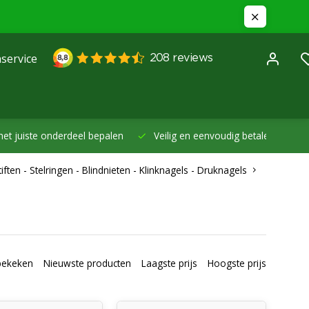
service
et juiste onderdeel bepalen
Veilig en eenvoudig betalen -
Betal
ften - Stelringen - Blindnieten - Klinknagels - Druknagels
bekeken
Nieuwste producten
Laagste prijs
Hoogste prijs