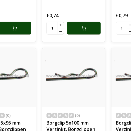
 Haarpin ,
Borgveer, Haarpin ,
Borgve
spin,
Koppelingspin,
Koppel
€0,74
€0,79
in, Pennen,
Motorkappin, Pennen,
Motork
Assen,
Assen,
(0)
(0)
4,5x95 mm
Borgclip 5x100 mm
Borgcl
 Borgclippen
Verzinkt, Borgclippen
Verzin