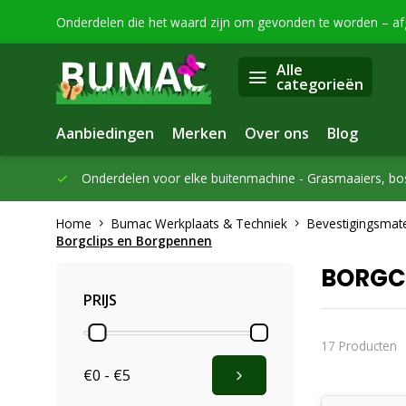
Onderdelen die het waard zijn om gevonden te worden – a
Alle
categorieën
Aanbiedingen
Merken
Over ons
Blog
eleverd
Onderdelen voor elke buitenmachine -
Grasmaaiers, bo
Home
Bumac Werkplaats & Techniek
Bevestigingsmat
Borgclips en Borgpennen
BORGC
PRIJS
17 Producten
€0 - €5