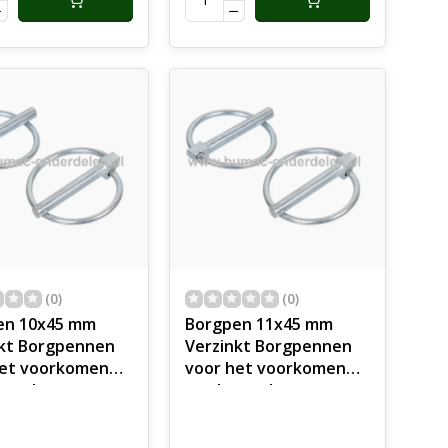
v
zorgt v -
(0)
(0)
en 10x45 mm
Borgpen 11x45 mm
nkt Borgpennen
Verzinkt Borgpennen
het voorkomen
voor het voorkomen
oswerken pennen
van loswerken pennen
p Steigers,
voor op Steigers,
rs,
Tractors,