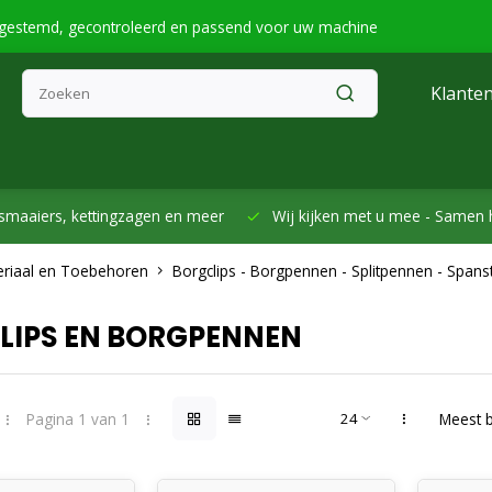
fgestemd, gecontroleerd en passend voor uw machine
Klanten
smaaiers, kettingzagen en meer
Wij kijken met u mee -
Samen h
eriaal en Toebehoren
Borgclips - Borgpennen - Splitpennen - Spansti
LIPS EN BORGPENNEN
Pagina 1 van 1
Meest 