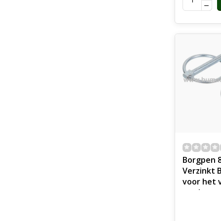
Borgpen 
Verzinkt
voor het
van losw
voor op S
Tractors,