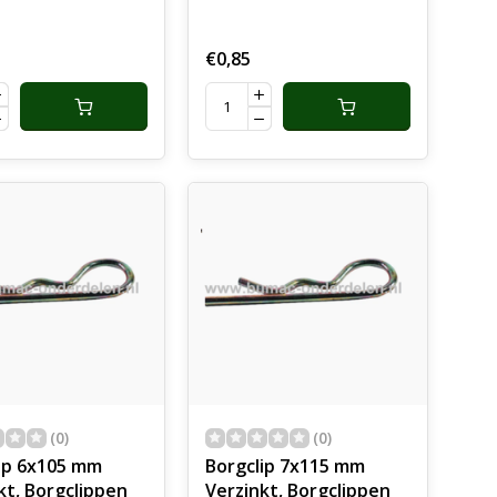
er, Haarpin ,
Borgveer, Haarpin ,
ingspin,
Koppelingspin,
€0,85
appin, Pennen,
Motorkappin, Pennen,
Assen,
(0)
(0)
ip 6x105 mm
Borgclip 7x115 mm
kt, Borgclippen
Verzinkt, Borgclippen