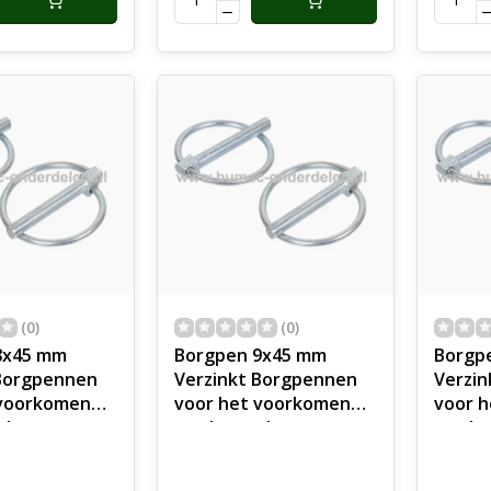
zorgt v
zorgt 
(0)
(0)
8x45 mm
Borgpen 9x45 mm
Borgp
 Borgpennen
Verzinkt Borgpennen
Verzi
 voorkomen
voor het voorkomen
voor 
erken pennen
van loswerken pennen
van l
teigers,
voor op Steigers,
voor o
Tractors,
Tracto