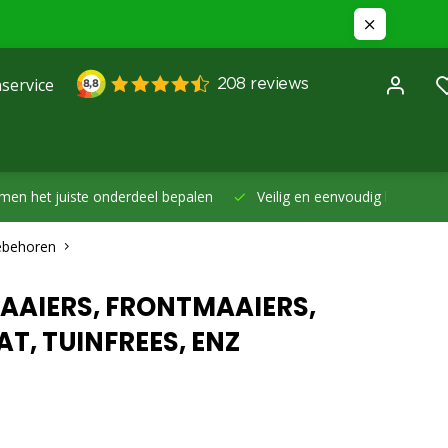
service
et juiste onderdeel bepalen
Veilig en eenvoudig betalen -
Betal
oebehoren
AAIERS, FRONTMAAIERS,
, TUINFREES, ENZ