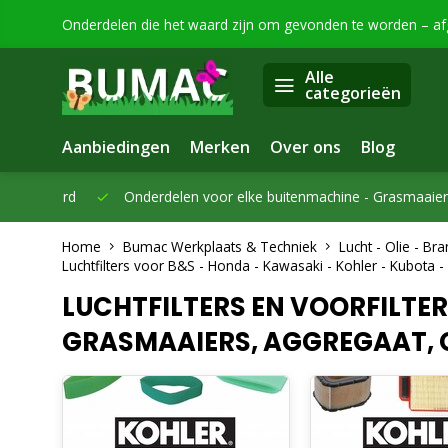
Onderdelen die het waard zijn om gevonden te worden – a
Alle
categorieën
Aanbiedingen
Merken
Over ons
Blog
eleverd
Onderdelen voor elke buitenmachine -
Grasmaaiers, bo
Home
Bumac Werkplaats & Techniek
Lucht - Olie - B
Luchtfilters voor B&S - Honda - Kawasaki - Kohler - Kubota 
LUCHTFILTERS EN VOORFILTE
GRASMAAIERS, AGGREGAAT, G