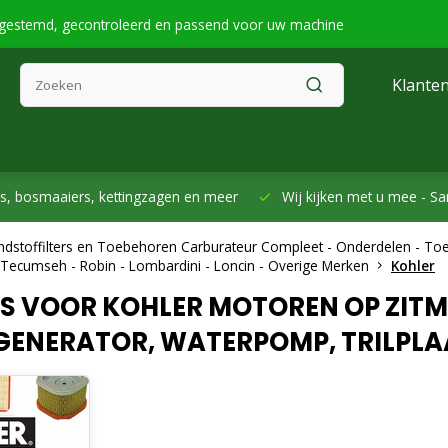
fgestemd, gecontroleerd en passend voor uw machine
Klanten
smaaiers, kettingzagen en meer
Wij kijken met u mee -
Samen h
randstoffilters en Toebehoren Carburateur Compleet - Onderdelen - T
- Tecumseh - Robin - Lombardini - Loncin - Overige Merken
Kohler
RS VOOR KOHLER MOTOREN OP ZITM
ENERATOR, WATERPOMP, TRILPLAAT