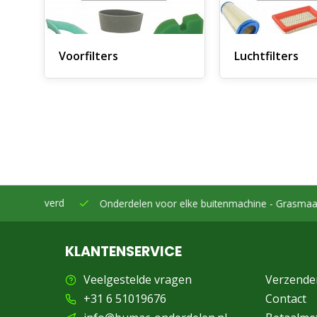
Voorfilters
Luchtfilters
eleverd
Onderdelen voor elke buitenmachine -
Grasmaaiers, bo
KLANTENSERVICE
Veelgestelde vragen
Verzende
+31 6 51019676
Contact