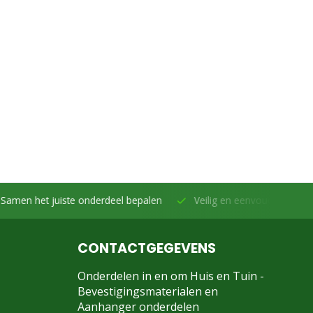
et juiste onderdeel bepalen
Veilig en eenvoudig betalen -
Beta
CONTACTGEGEVENS
Onderdelen in en om Huis en Tuin -
Bevestigingsmaterialen en
Aanhanger onderdelen