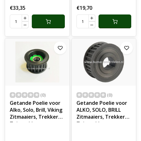
€33,35
€19,70
(0)
(0)
Getande Poelie voor
Getande Poelie voor
Alko, Solo, Brill, Viking
ALKO, SOLO, BRILL
Zitmaaiers, Trekkers,
Zitmaaiers, Trekkers,
Tuintrekkers,
Tuintrekkers,
Grasmaaiers Pouley,
Grasmaaiers Pouley,
Poulie, Poely T23-
Poulie, Poely T23-