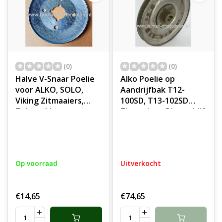
(0)
(0)
Halve V-Snaar Poelie
Alko Poelie op
voor ALKO, SOLO,
Aandrijfbak T12-
Viking Zitmaaiers,
100SD, T13-102SD
Tuintrekkers,
Zitmaaiers, Riemschijf
Grasmaaiers Vsnaar
ALKO, BRILL
Poelie, Poulie, Halve
Tuintrekkers, Pouly
Poely, Riemschijf T 13-
op Versnellingsbak
93.7 HDS-A, T 15-93.9
model 16/45 A3583-
Op voorraad
Uitverkocht
HDS-A, T 18-110.6 HDS
130, Aandrijfschijf,
Riemschijven en
Poelies voor AL-KO
€14,65
€74,65
T12/100SD,
T13/102SD, Murray,
Noma