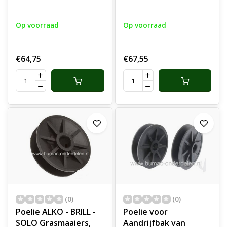
125.5 HDE V,
125.5 HDE V2
onderdeel
Op voorraad
Op voorraad
€64,75
€67,55
(0)
(0)
Poelie ALKO - BRILL -
Poelie voor
SOLO Grasmaaiers,
Aandrijfbak van