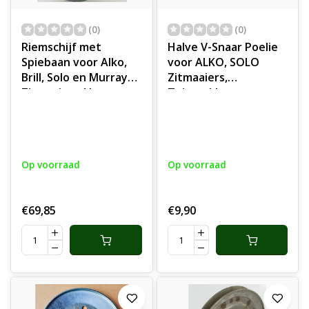
(0)
(0)
Riemschijf met
Halve V-Snaar Poelie
Spiebaan voor Alko,
voor ALKO, SOLO
Brill, Solo en Murray
Zitmaaiers,
Zitmaaiers, V snaar
Tuintrekkers,
Poelie, Spanriemschijf
Grasmaaiers,
voor Aandrijving
Frontmaaiers Vsnaar
Vsnaar Murray
Poelie, Poulie, Halve
Sentinel 102 Cm
Poelie, Riemschijf
Op voorraad
Op voorraad
Powerline T 16-105.4
HD, T 17-103.8, T 20-
105 HDE, T 18-95.4 HD,
€69,85
€9,90
T 15-95.4 HD-A