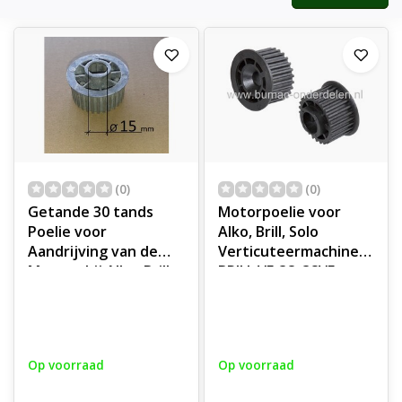
(0)
(0)
Getande 30 tands
Motorpoelie voor
Poelie voor
Alko, Brill, Solo
Aandrijving van de
Verticuteermachines,
Messen bij Alko, Brill,
BRILL VE-38, 38VE,
Gloria
Getande Motorpoelie,
Verticuteermachine
Riemschijf, Pouly, Brill
VE38, AL-KO
Op voorraad
Op voorraad