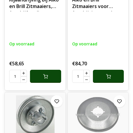
en Brill Zitmaaiers,
Zitmaaiers voor
Aandrijfpoelie voor
Aandrijving van de
de Wielen -
Hydrostaat, Pouly
Hydrostaat.
voor Rijaandrijving
Zitmaaiers.
Op voorraad
Op voorraad
€58,65
€84,70