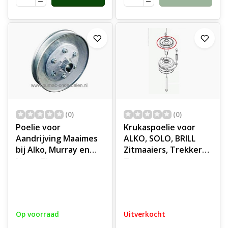
(0)
(0)
Poelie voor
Krukaspoelie voor
Aandrijving Maaimes
ALKO, SOLO, BRILL
bij Alko, Murray en
Zitmaaiers, Trekkers,
Noma Zitmaaier,
Tuintrekkers,
Tuintrekker,
Grasmaaiers Poelie,
Riemschijf met
Riemschijf,
Spiebaan voor
Motorriemschijf T20-
Aandrijven Mes Alko
105.5HDE V2, T23-
Op voorraad
Uitverkocht
T13-82, T13-85HD,
125.5HDE V2