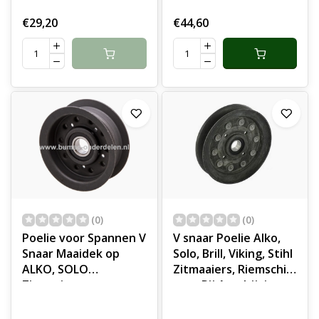
€29,20
€44,60
(0)
(0)
Poelie voor Spannen V
V snaar Poelie Alko,
Snaar Maaidek op
Solo, Brill, Viking, Stihl
ALKO, SOLO
Zitmaaiers, Riemschijf
Zitmaaiers,
voor Rij Aandrijving
Tuintrekkers,
en Maaidek
Grasmaaiers,
Aandrijving Zitmaaier