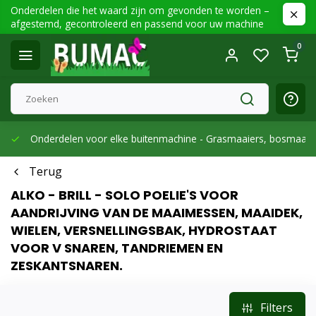
Onderdelen die het waard zijn om gevonden te worden –
afgestemd, gecontroleerd en passend voor uw machine
0
Onderdelen voor elke buitenmachine -
Grasmaaiers, bosmaaier
Terug
ALKO - BRILL - SOLO POELIE'S VOOR
AANDRIJVING VAN DE MAAIMESSEN, MAAIDEK,
WIELEN, VERSNELLINGSBAK, HYDROSTAAT
VOOR V SNAREN, TANDRIEMEN EN
ZESKANTSNAREN.
Filters