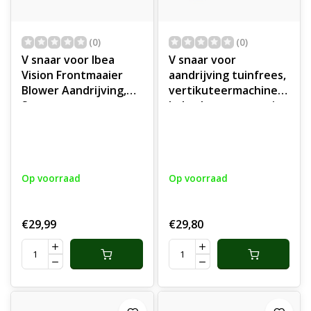
(0)
(0)
V snaar voor Ibea
V snaar voor
Vision Frontmaaier
aandrijving tuinfrees,
Blower Aandrijving,
vertikuteermachine,
Snaar voor
hakselaar, grasmaaier,
Aandrijving Blower
compressor, trilplaat,
om Gras in Vangbak
houtversnipperaar,
te gooien, onderdeel
veegmachine,
aandrijfriem,
Op voorraad
Op voorraad
aandrijfsnaar,
onderdeel
€29,99
€29,80