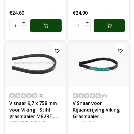
Wielen bij
Grasmaaiers,
€24,60
€24,90
Loopmaaiers,
Cirkelmaaiers,
Aandrijfriem Viking
onderdeel
(0)
(0)
V snaar 9,7 x 758 mm
V Snaar voor
voor Viking - Stihl
Rijaandrijving Viking
grasmaaier MB2RT,
Grasmaaier
MB22RT, MB415,
aandrijfriem voor
MB4430T, MB4481T,
MB650.0KS,