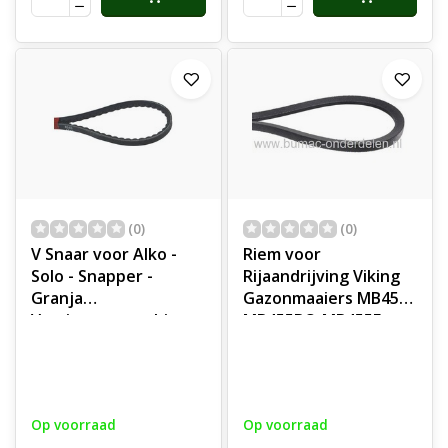
(0)
(0)
V Snaar voor Alko -
Riem voor
Solo - Snapper -
Rijaandrijving Viking
Granja
Gazonmaaiers MB455,
Verticuteermachine -
MB455BC, MB455E,
Grasmaaier
MB455M, MB455MM,
Aandrijfsnaar voor
ME455, ME455M,
Solo 516 - 518 - GS16P
MB545.0T, Viking V
Ontmosser
snaar voor
Op voorraad
Op voorraad
Aandrijving van de