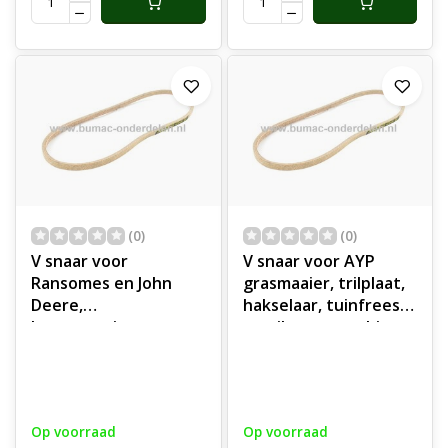
(0)
(0)
V snaar voor
V snaar voor AYP
Ransomes en John
grasmaaier, trilplaat,
Deere,
hakselaar, tuinfrees,
houtversnipperaar,
vertikuteermachine,
veegmachine,
houtversnipperaar,
compressor,
veegmachine,
grasmaaier, trilplaat,
compressor,
hakselaar, tuinfrees,
aandrijfriem,
Op voorraad
Op voorraad
vertikuteermachine,
aandrijfsnaar,