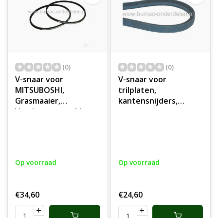
(0)
(0)
V-snaar voor
V-snaar voor
MITSUBOSHI,
trilplaten,
Grasmaaier,
kantensnijders,
Verticuteermachines,
generator,
Kantensnijders, V-
verticuteermachines,
riem, Riem
V-riem, riem
Op voorraad
Op voorraad
€34,60
€24,60