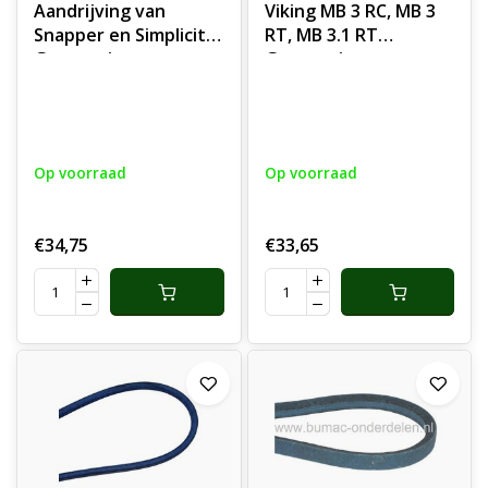
Aandrijving van
Viking MB 3 RC, MB 3
Snapper en Simplicity
RT, MB 3.1 RT
Grasmaaier,
Grasmaaier voor
Aandrijfriem komt
Aandrijving van de
onder andere voor op
Wielen Snaar voor
Snapper
Rijaandrijving van
ELP216753BDV
Viking MB3RC, MB3RT,
Op voorraad
Op voorraad
Grasmachine
MB3.1RT
onderdeel, ELP 216753
BDV
€34,75
€33,65