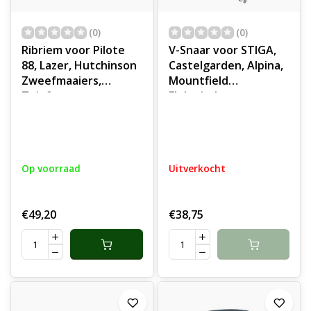
(0)
(0)
Ribriem voor Pilote
V-Snaar voor STIGA,
88, Lazer, Hutchinson
Castelgarden, Alpina,
Zweefmaaiers,
Mountfield
Tuinfrezen,
Elektrische
Aandrijfriem
Hakselaars,
Houtversnipperaar
ACH 2.2E, BIO MASTER
2200, CH 2.2E,
Op voorraad
Uitverkocht
HACKSLER 4020/2200,
MC2200
€49,20
€38,75