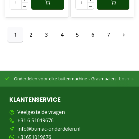
1
2
3
4
5
6
7
Onderdelen voor elke buitenmachine -
Grasmaaiers, bosmaaier
KLANTENSERVICE
Veelgestelde vragen
+31 6 51019676
info@bumac-onderdelen.nl
+31651019676