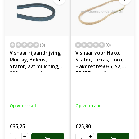
(0)
(0)
V snaar rijaandrijving
V snaar voor Hako,
Murray, Bolens,
Stafor, Texas, Toro,
Stafor, 22” mulching,
Hakorette5035, S2,
S25, grasmaaiers,
TD5BR, tuinfrees,
benzinemaaiers,
hakfrees, bakfrees,
loopmaaiers,
aandrijfriem,
aandrijfriem,
aandrijfsnaar,
aandrijfsnaar,
Hakorette 5035, S 2,
Op voorraad
Op voorraad
onderdeel
TD 5BR, onderdeel
€35,25
€25,80