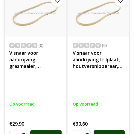
(0)
(0)
V snaar voor
V snaar voor
aandrijving
aandrijving trilplaat,
grasmaaier,
houtversnipperaar,
compressor, trilplaat,
veegmachine,
houtversnipperaar,
grasmaaier,
veegmachine,
compressor,
tuinfrees,
tuinfrees, hakselaar,
vertikuteermachine,
vertikuteermachine,
Op voorraad
Op voorraad
hakselaar,
aandrijfriem,
aandrijfriem,
aandrijfsnaar,
aandrijfsnaar,
onderdeel
€29,90
€30,60
onderdeel