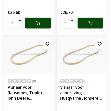
aandrijfriem,
onderdeel
aandrijfsnaar,
€26,60
€26,70
onderdeel
(0)
(0)
V snaar voor
V snaar voor
Ransomes, Triplex,
aandrijving
John Deere,
Husqvarna , Jonsered,
grasmaaier,
houtversnipperaar,
compressor, trilplaat,
veegmachine,