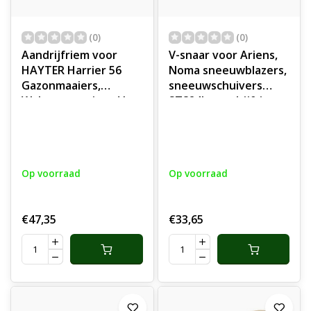
(0)
(0)
Aandrijfriem voor
V-snaar voor Ariens,
HAYTER Harrier 56
Noma sneeuwblazers,
Gazonmaaiers,
sneeuwschuivers
Walsgrasmaaiers, V-
ST824L, aandrijfriem,
snaar voor
aandrijfsnaar, riem,
Aandrijving van de
ST 824 L, onderdeel
Wals bij Hayter
Harrier 56,
Op voorraad
Op voorraad
Distributieriem,
HAYTER Riemen en
Snaren voor
€47,35
€33,65
Rijaandrijving