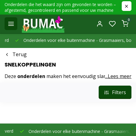
Onderdelen die het waard zijn om gevonden te worden –
afgestemd, gecontroleerd en passend voor uw machine
0
Onderdelen voor elke buitenmachine -
Grasmaaiers, bosmaaier
Terug
SNELKOPPELINGEN
Deze
onderdelen
maken het eenvoudig slangen los of
...Lees meer
vast te koppelen. Verkrijgbaar in diverse diameters en
materialen.
Filters
Onderdelen voor elke buitenmachine -
Grasmaaiers, bosmaaier