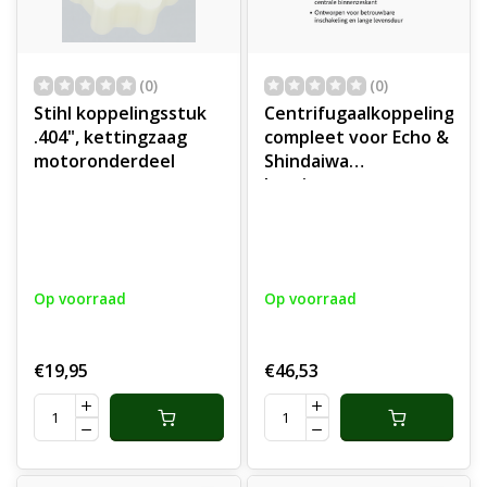
(0)
(0)
Stihl koppelingsstuk
Centrifugaalkoppeling
.404", kettingzaag
compleet voor Echo &
motoronderdeel
Shindaiwa
kettingzaag en
bosmaaier, Masport
500 kooimaaier,
onderdeel
Op voorraad
Op voorraad
€19,95
€46,53