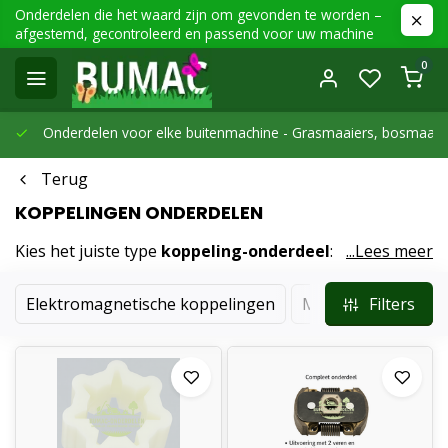
Onderdelen die het waard zijn om gevonden te worden –
afgestemd, gecontroleerd en passend voor uw machine
0
Onderdelen voor elke buitenmachine -
Grasmaaiers, bosmaaier
Terug
KOPPELINGEN ONDERDELEN
Kies het juiste type
koppeling-onderdeel
:
...Lees meer
elektromagnetisch voor PTO/maaidekbediening, of
mechanisch met hendel en kabel. Let op diameter,
Elektromagnetische koppelingen
Mechanische koppe
Filters
schroefgaten, spanning (12V) en draairichting. Geschikt
voor diverse motoren en transmissiesystemen.