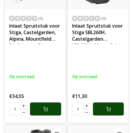
(0)
(0)
Inlaat Spruitstuk voor
Inlaat Spruitstuk voor
Stiga, Castelgarden,
Stiga SBL260H,
Alpina, Mountfield
Castelgarden
Bladblazers, Blowers,
XBL260H, Mountfield
BL980R, MBP750,
MBL260H en Alpina
SBP375, XBP75,
BL260H Bladblazer,
onderdelen
Blower
Op voorraad
Op voorraad
€34,55
€11,30