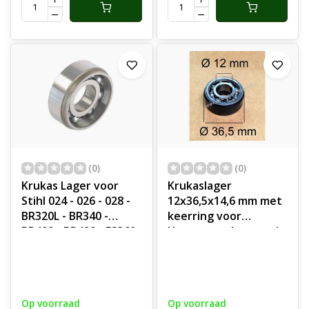
Bladblazers, Lager
(0)
(0)
Krukas Lager voor
Krukaslager
Stihl 024 - 026 - 028 -
12x36,5x14,6 mm met
BR320L - BR340 -
keerring voor
BR400 - BR420 - FS360
Husqvarna, Jonsered
- FS420 - FS500 -
Bosmaaier,
FS550L - MS240 -
Heggenschaar,
MS241 - MS260 - SR320
Bladblazer,
- SR340 - SR400 -
Grondboor, Trimmer,
Op voorraad
Op voorraad
SR420, Kettingzaag,
Motorzeis 225B,