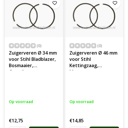
(0)
(0)
Zuigerveren Ø 34 mm
Zuigerveren Ø 46 mm
voor Stihl Bladblazer,
voor Stihl
Bosmaaier,
Kettingzaag,
Grondboor,
Motorzaag,
Heggenschaar,
Bladblazer,
Strimmer,
Vloeistofspuit, Set
Multisysteem
van 2 Zuigerveren
Tuinfrees,
voor STIHL 028, 029,
Op voorraad
Op voorraad
Kantensnijder,
034, BR380, BR400,
Ontmosser,
BR420, MS290, SR400,
Bladzuiger, Veger,
SR420
€12,75
€14,85
Verticuteermachine