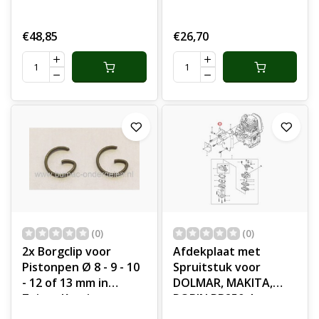
Demper voor GX-22,
GX-31 Motor met
€48,85
€26,70
Horizontale Krukas,
Knalpot
(0)
(0)
2x Borgclip voor
Afdekplaat met
Pistonpen Ø 8 - 9 - 10
Spruitstuk voor
- 12 of 13 mm in
DOLMAR, MAKITA,
Zuiger Kettingzaag,
ROBIN PB250.4,
Heggenschaar,
BHX250L op