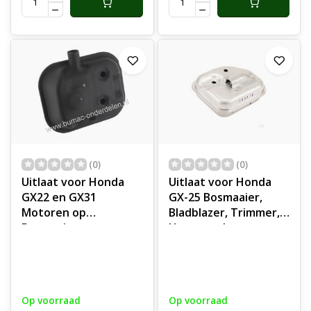
(0)
(0)
Uitlaat voor Honda
Uitlaat voor Honda
GX22 en GX31
GX-25 Bosmaaier,
Motoren op
Bladblazer, Trimmer,
Bosmaaiers,
Heggenschaar,
Heggenschaar,
Bermmaaier GX25,
Bladblazer, Trimmers,
onderdeel
Aggregaat,
Generator,
Op voorraad
Op voorraad
Kooimaaier, HONDA