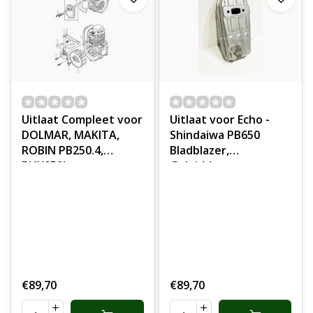
Uitlaat Compleet voor
Uitlaat voor Echo -
DOLMAR, MAKITA,
Shindaiwa PB650
ROBIN PB250.4,
Bladblazer,
BHX250L op
Geluiddemper
Bladblazers Uitlaat
compleet met
PB2504, PB-250.4,
vonkenvanger voor
onderdeel
Echo PB 650 blad
blazer, onderdeel
€89,70
€89,70