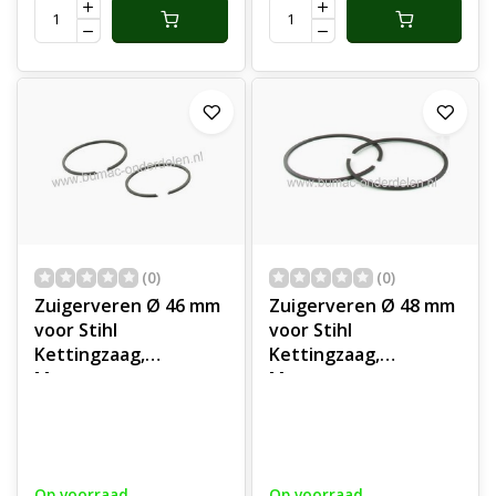
Stihl BG45, BG46,
BG55, BG65, BG85,
BR45 C, BT45, HL45,
HS45, MM55, SH55,
SH85
(0)
(0)
Zuigerveren Ø 46 mm
Zuigerveren Ø 48 mm
voor Stihl
voor Stihl
Kettingzaag,
Kettingzaag,
Motorzaag,
Motorzaag,
Bladblazer, Bosmaaier,
Bladblazer,
Motorzeis,
Vloeistofspuit, STIHL
Bermmaaier, 034,
Zuigerveerset voor
034AV, 034AVE,
034s, 036, BR350,
Op voorraad
Op voorraad