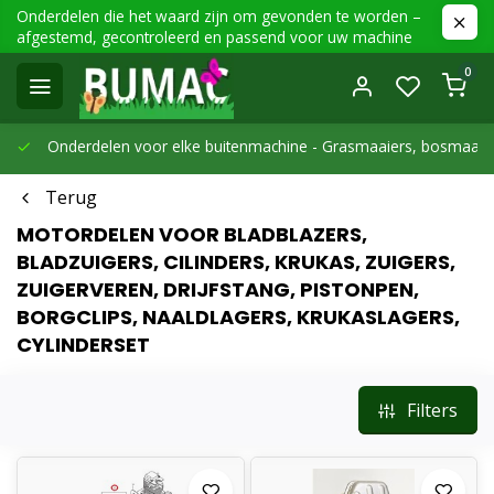
Onderdelen die het waard zijn om gevonden te worden –
afgestemd, gecontroleerd en passend voor uw machine
0
Onderdelen voor elke buitenmachine -
Grasmaaiers, bosmaaier
Terug
MOTORDELEN VOOR BLADBLAZERS,
BLADZUIGERS, CILINDERS, KRUKAS, ZUIGERS,
ZUIGERVEREN, DRIJFSTANG, PISTONPEN,
BORGCLIPS, NAALDLAGERS, KRUKASLAGERS,
CYLINDERSET
Filters