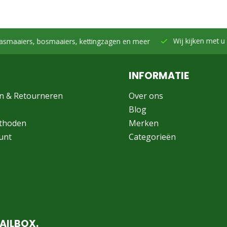
Wij kijken met u mee -
Samen h
smaaiers, kettingzagen en meer
INFORMATIE
n & Retourneren
Over ons
Blog
thoden
Merken
unt
Categorieën
AILBOX.