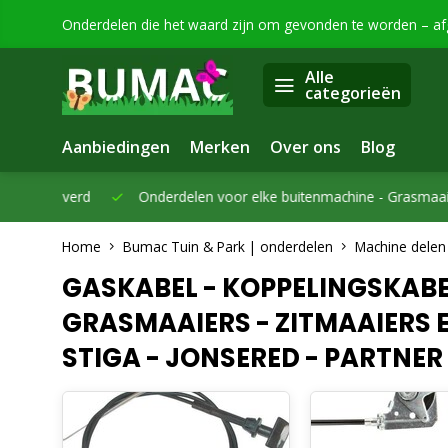
Onderdelen die het waard zijn om gevonden te worden – a
Alle
categorieën
Aanbiedingen
Merken
Over ons
Blog
eleverd
Onderdelen voor elke buitenmachine -
Grasmaaiers, bo
Home
Bumac Tuin & Park | onderdelen
Machine delen
GASKABEL - KOPPELINGSKABEL
GRASMAAIERS - ZITMAAIERS 
STIGA - JONSERED - PARTNER