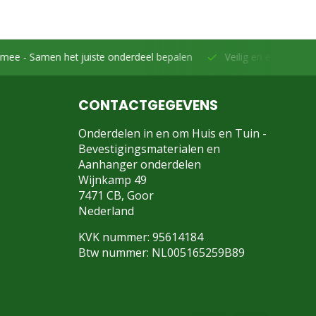
et juiste onderdeel bepalen
Veilig en eenvoudig betalen -
Beta
CONTACTGEGEVENS
Onderdelen in en om Huis en Tuin -
Bevestigingsmaterialen en
Aanhanger onderdelen
Wijnkamp 49
7471 CB, Goor
Nederland
KVK nummer: 95614184
Btw nummer: NL005165259B89