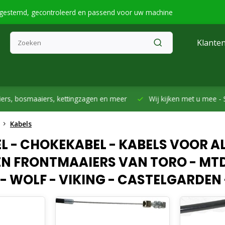
fgestemd, gecontroleerd en passend voor uw machine
Klanten
smaaiers, kettingzagen en meer
Wij kijken met u mee -
Samen h
Kabels
 - CHOKEKABEL - KABELS VOOR AL
EN FRONTMAAIERS VAN TORO - MT
 - WOLF - VIKING - CASTELGARDEN 