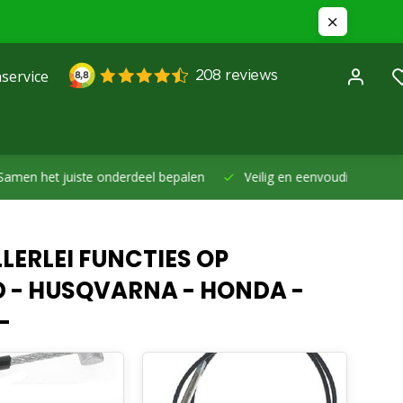
service
et juiste onderdeel bepalen
Veilig en eenvoudig betalen -
Betal
LERLEI FUNCTIES OP
D - HUSQVARNA - HONDA -
-