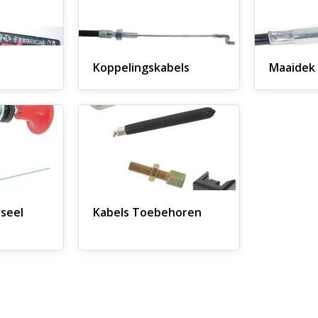
Koppelingskabels
Maaidek 
rseel
Kabels Toebehoren