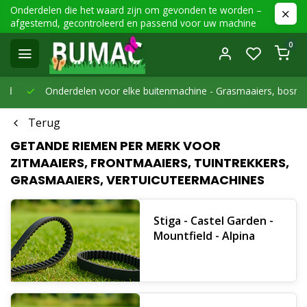
Onderdelen die het waard zijn om gevonden te worden –
afgestemd, gecontroleerd en passend voor uw machine
0
Onderdelen voor elke buitenmachine -
Grasmaaiers, bosmaaier
Terug
GETANDE RIEMEN PER MERK VOOR
ZITMAAIERS, FRONTMAAIERS, TUINTREKKERS,
GRASMAAIERS, VERTUICUTEERMACHINES
Stiga - Castel Garden -
Mountfield - Alpina