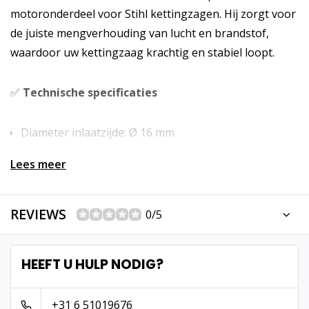
motoronderdeel voor Stihl kettingzagen. Hij zorgt voor
de juiste mengverhouding van lucht en brandstof,
waardoor uw kettingzaag krachtig en stabiel loopt.
✅
Technische specificaties
Diameter inlaatzijde: Ø 16 mm
Lees meer
Bevestigingsgaten: Ø 5,7 mm
REVIEWS
Hart-op-hart afstand bevestigingsgaten: 31 mm
0/5
Uitvoering: compleet met membraan en
HEEFT U HULP NODIG?
stelschroeven
+31 6 51019676