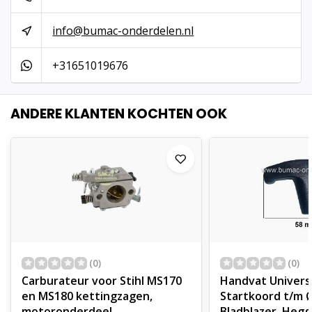
Brandstof: geschikt voor 2-takt mengsmering
info@bumac-onderdelen.nl
✅
Toepassing & functie
Regelt de brandstof-luchtverhouding in de motor voor
+31651019676
betrouwbare prestaties en een lange levensduur.
ANDERE KLANTEN KOCHTEN OOK
✅
Geschikt voor Stihl modellen
MS170, MS180
✅
Ook toepasbaar op
Stihl 017, 018 kettingzagen
✅
Montage & pasvorm
Direct passend als vervanger. Eenvoudige montage met
(0)
(0)
Carburateur voor Stihl MS170
Handvat Univers
bestaande bouten en gaskabels.
en MS180 kettingzagen,
Startkoord t/m 
motoronderdeel
Bladblazer, Heg