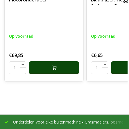
✅
Onderhoud/gebruik
Strimmer, Bosma
Controleer bij vervanging ook luchtfilter,
Kettingzaag van S
Tanaka, Dolmar, 
brandstoffilter en bougie. Dit verlengt de levensduur
Husqvarna, Jons
van de carburateur.
Wolf, MTD, Caste
Op voorraad
Op voorraad
BUMAC BELOFTE
€69,85
€6,65
✅ Natuurlijk – duurzaam verpakt & zorgvuldig gekozen
voor kettingzaagonderdelen
✅ Onderscheidend – onderdelen met technische
precisie en bewezen pasvorm
✅ Veelzijdig – geschikt voor particulier én
professioneel gebruik
✅ Natuurlijk buiten, voor groot en klein
Onderdelen voor elke buitenmachine -
Grasmaaiers, bosmaaier