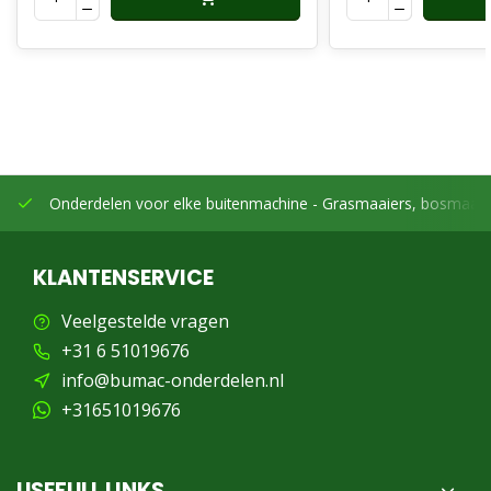
CS2600
CS2600TES
CS360TES
CS361WES
CS362TES
CS370
CS400
Onderdelen voor elke buitenmachine -
Grasmaaiers, bosmaaier
CS420
CS450
KLANTENSERVICE
Veelgestelde vragen
✅
Ook toepasbaar op Masport
+31 6 51019676
Masport 500 kooimaaier – voor aandrijving en
info@bumac-onderdelen.nl
inschakeling (mits dit koppelingstype is toegepast)
+31651019676
✅
Montage & pasvorm
Deze centrifugaalkoppeling is een directe vervanging
USEFULL LINKS