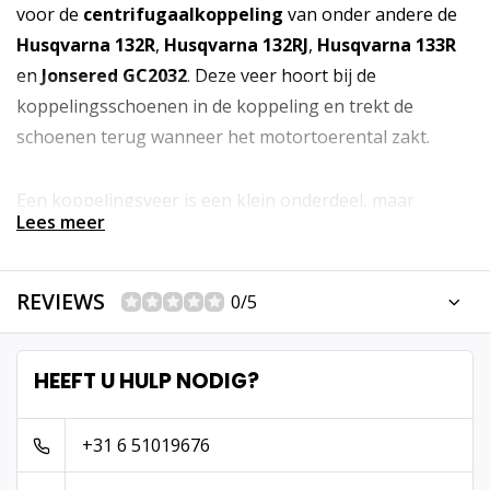
voor de
centrifugaalkoppeling
van onder andere de
Husqvarna 132R
,
Husqvarna 132RJ
,
Husqvarna 133R
en
Jonsered GC2032
. Deze veer hoort bij de
koppelingsschoenen in de koppeling en trekt de
schoenen terug wanneer het motortoerental zakt.
Een koppelingsveer is een klein onderdeel, maar
Lees meer
technisch belangrijk. Wanneer de veer verzwakt,
uitgerekt of beschadigd is, kan de koppeling te vroeg
aangrijpen of kan de
snijkop bij stationair
REVIEWS
0/5
toerental meedraaien
.
HEEFT U HULP NODIG?
✅
Technische specificaties
Onderdeeltype: koppelingsveer onderdeel
+31 6 51019676
Toepassing: centrifugaalkoppeling
Merk: Husqvarna