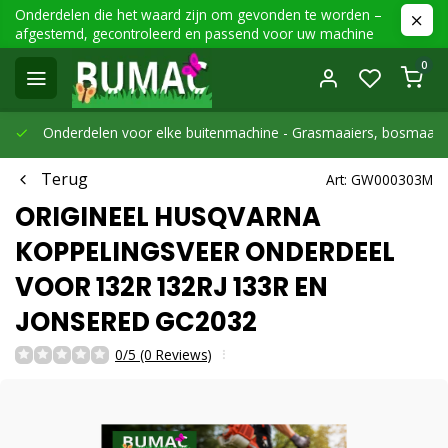
Onderdelen die het waard zijn om gevonden te worden –
afgestemd, gecontroleerd en passend voor uw machine
0
Onderdelen voor elke buitenmachine -
Grasmaaiers, bosmaaier
Terug
Art: GW000303M
ORIGINEEL HUSQVARNA
KOPPELINGSVEER ONDERDEEL
VOOR 132R 132RJ 133R EN
JONSERED GC2032
0/5 (0 Reviews)