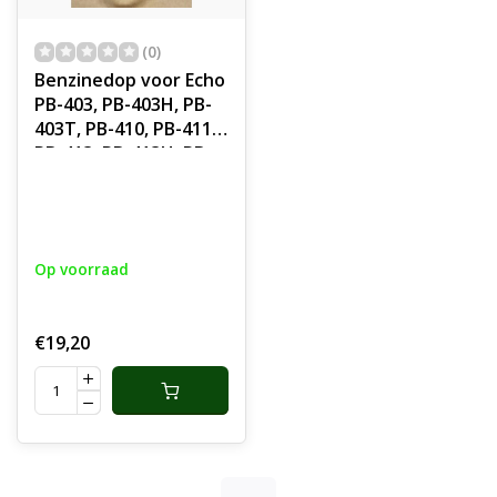
(0)
Benzinedop voor Echo
PB-403, PB-403H, PB-
403T, PB-410, PB-411,
PB-413, PB-413H, PB-
413T, PB-4600, PB-
460LN, PB-500H, PB-
500T, PB-625
Bladblazer Tankdop,
Op voorraad
Brandstofdop PB403,
PB403H, PB403T,
PB410, PB411, PB413,
€19,20
PB413H, PB413T,
PB4600, PB460LN,
PB500H, PB5