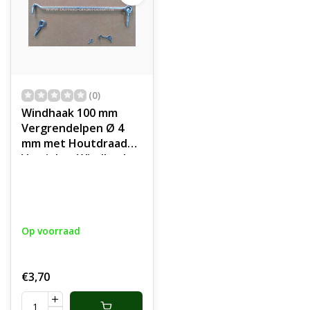
(0)
Windhaak 100 mm
Vergrendelpen Ø 4
mm met Houtdraad
Verzinkte Windhaak,
Inclusief Schroefogen
Lange haak met
Oogschroef,
Stormhaak, Deurhaak,
Op voorraad
Huis, Tuin, Bedrijf,
Boot, Deuren, Ramen,
Luiken, Meubels,
€3,70
Poort 100mm