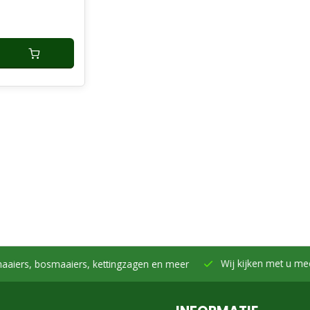
ting,
Schommel
 Werkpl
Wij kijken met u mee -
Samen h
smaaiers, kettingzagen en meer