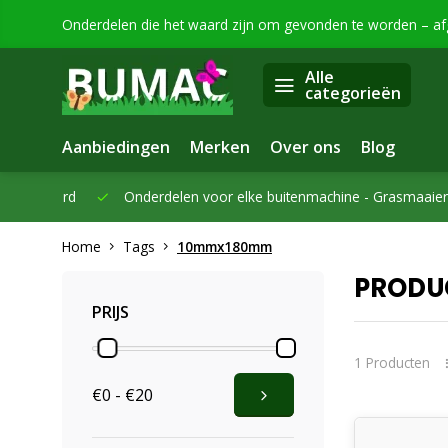
Onderdelen die het waard zijn om gevonden te worden – a
Alle
categorieën
Aanbiedingen
Merken
Over ons
Blog
eleverd
Onderdelen voor elke buitenmachine -
Grasmaaiers, bo
Home
Tags
10mmx180mm
PRODU
PRIJS
1 Producten
€0 - €20