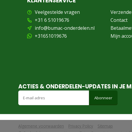
KLANTENSERVICE
Veelgestelde vragen
Verzende
+31 6 51019676
Contact
info@bumac-onderdelen.nl
Betaalme
+31651019676
Mijn acco
ACTIES & ONDERDELEN-UPDATES IN JE M
Abonneer
Algemene voorwaarden
Privacy Policy
Sitemap
            Wij slaan cookies op om onze website te verbeteren. Is dat akko