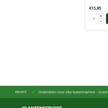
Schalmket
€15,85
Touwen, 
Industrie
eleverd
Onderdelen voor elke buitenmachine -
Grasmaaiers, bo