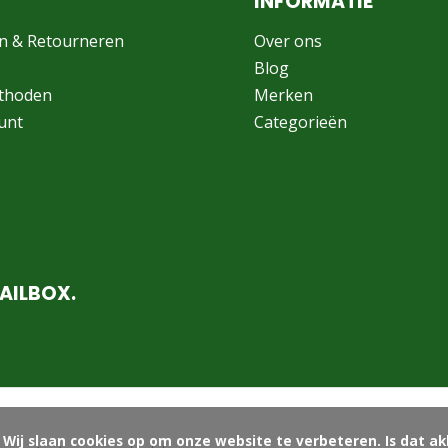
INFORMATIE
n & Retourneren
Over ons
Blog
thoden
Merken
unt
Categorieën
AILBOX.
ord?
