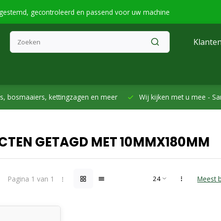
fgestemd, gecontroleerd en passend voor uw machine
Klanten
smaaiers, kettingzagen en meer
Wij kijken met u mee -
Samen h
CTEN GETAGD MET 10MMX180MM
Pagina 1 van 1
Meest 