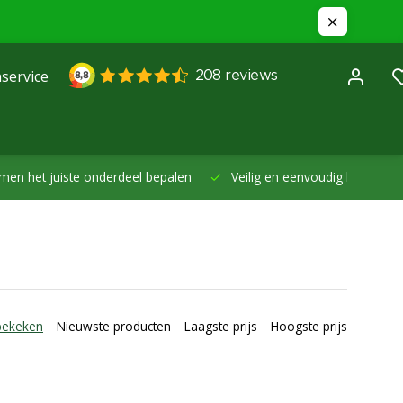
service
et juiste onderdeel bepalen
Veilig en eenvoudig betalen -
Betal
bekeken
Nieuwste producten
Laagste prijs
Hoogste prijs