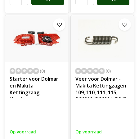
(0)
(0)
Starter voor Dolmar
Veer voor Dolmar -
en Makita
Makita Kettingzagen
Kettingzaag,
109, 110, 111, 115,
Handstarter voor
PC6212, PC6214, PS43,
onder andere Dolmar
PS52, PS5105, PS9010,
109, 110i, 111, 115,
DCS430, DCS431,
115i, 115H, PS-43, PS-
DCS520, DCS540,
52, PS-540 Makita
DCS2501, DCS4300,
Op voorraad
Op voorraad
DCS430, DCS431,
DCS5200i, veer voor