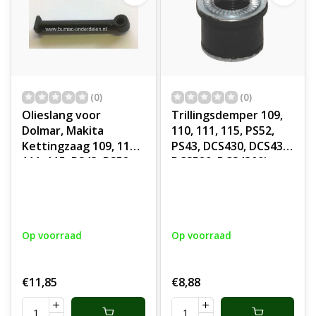
(0)
(0)
Olieslang voor
Trillingsdemper 109,
Dolmar, Makita
110, 111, 115, PS52,
Kettingzaag 109, 110,
PS43, DCS430, DCS431,
111, 115, PS43, PS52,
DCS520, DCS4300i en
DCS430, DCS431,
DCS5200i Dolmar en
DCS520, DCS5200,
Makita Kettingzaag
DCS540 Kettingzaag
Trillingdemper,
Dolmar en Makita
Ophangrubber,
Op voorraad
Op voorraad
Vibratiedemper,
Trillingdemper,
Motorzaag,
€11,85
€8,88
Onderdeel