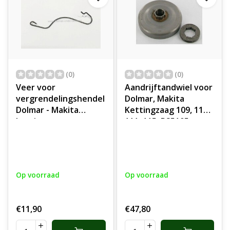
(0)
(0)
Veer voor
Aandrijftandwiel voor
vergrendelingshendel
Dolmar, Makita
Dolmar - Makita
Kettingzaag 109, 110,
kettingzaag,
111, 115, PS5105,
motorzaag 109, 110,
DCS430, DCS431,
111, 115, PS43, PS52,
DCS520, DCS540,
PS540, DCS430,
DCS2501, DCS4300,
DCS431, DE4345,
DCS5200i Kettingzaag,
Op voorraad
Op voorraad
DCS4300i, DCS520,
Motorzaag
DCS5200, DCS43,
Koppelingstrommel
DCS52, DCS540,
€11,90
€47,80
onderdeel