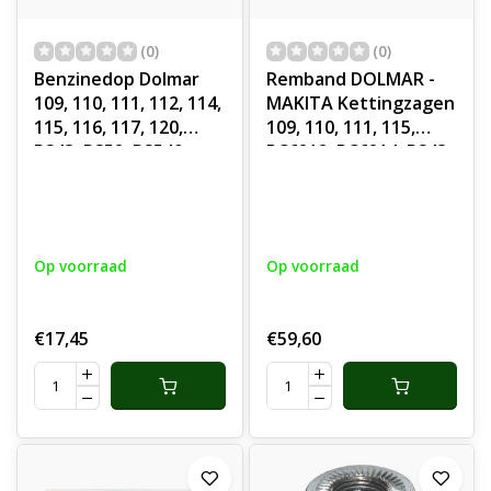
(0)
(0)
Benzinedop Dolmar
Remband DOLMAR -
109, 110, 111, 112, 114,
MAKITA Kettingzagen
115, 116, 117, 120,
109, 110, 111, 115,
PS43, PS52, PS540,
PC6212, PC6214, PS43,
PS5105, Makita
PS52, PS5105, PS9010,
DCS430, DCS431,
DCS430, DCS431,
DCS520, DCS540,
DCS520, DCS540,
DCS2501, DCS4300,
DCS2501, DCS4300,
Op voorraad
Op voorraad
DCS5200i
DCS5200i,
Brandstofdop voor
Rembanden,
Kettingzaag,
Remveren voor
€17,45
€59,60
Motorzaag, Brandstof
Kettingzaag,
Dop, Benzine Dop,
Motorzaag, Dolmar,
onderdeel
Makita Rem Banden,
Veren