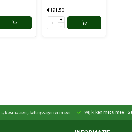
€191,50
Wij kijken met u mee -
Samen h
smaaiers, kettingzagen en meer