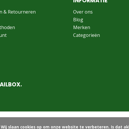
INFORMATIE
n & Retourneren
Over ons
Blog
thoden
Merken
unt
Categorieën
AILBOX.
ord?
