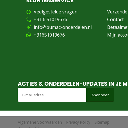
KLANTENSERVICE
Veelgestelde vragen
Verzende
+31 6 51019676
Contact
info@bumac-onderdelen.nl
Betaalme
+31651019676
Mijn acco
ACTIES & ONDERDELEN-UPDATES IN JE M
Abonneer
Algemene voorwaarden
Privacy Policy
Sitemap
            Wij slaan cookies op om onze website te verbeteren. Is dat akko