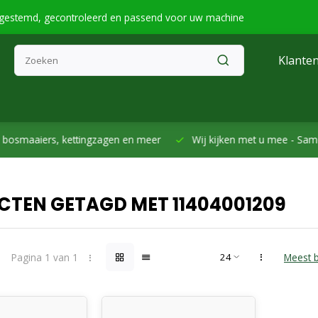
fgestemd, gecontroleerd en passend voor uw machine
Klanten
smaaiers, kettingzagen en meer
Wij kijken met u mee -
Samen h
TEN GETAGD MET 11404001209
Pagina 1 van 1
Meest 