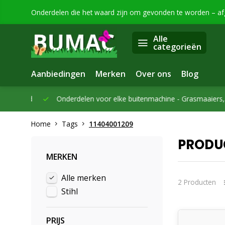
Onderdelen die het waard zijn om gevonden te worden – a
Alle
categorieën
Aanbiedingen
Merken
Over ons
Blog
eleverd
Onderdelen voor elke buitenmachine -
Grasmaaiers, bo
Home
Tags
11404001209
PRODUC
MERKEN
Alle merken
2 Producten
Stihl
PRIJS