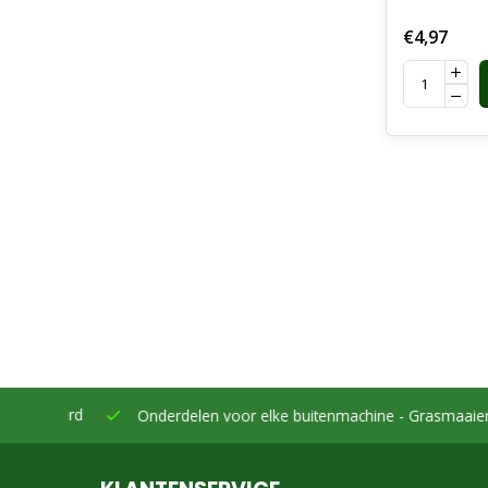
€4,97
eleverd
Onderdelen voor elke buitenmachine -
Grasmaaiers, bo