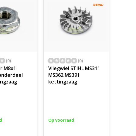
(0)
(0)
r M8x1
Vliegwiel STIHL MS311
 onderdeel
MS362 MS391
tingzaag
kettingzaag
d
Op voorraad