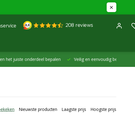
service
et juiste onderdeel bepalen
Veilig en eenvoudig betalen -
Betal
bekeken
Nieuwste producten
Laagste prijs
Hoogste prijs