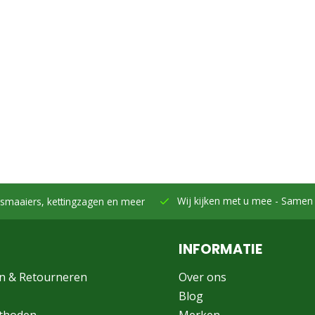
Wij kijken met u mee -
Samen h
smaaiers, kettingzagen en meer
INFORMATIE
n & Retourneren
Over ons
Blog