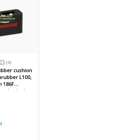
(0)
bber cushion
rubber L100,
n 186F
 onderdeel
d