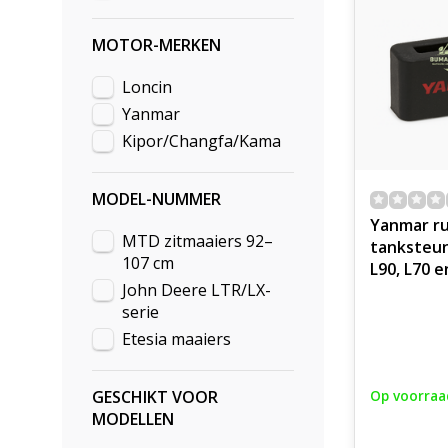
MOTOR-MERKEN
Loncin
Yanmar
Kipor/Changfa/Kama
MODEL-NUMMER
Yanmar ru
MTD zitmaaiers 92–
tanksteun
107 cm
L90, L70 e
John Deere LTR/LX-
motoren,
serie
Etesia maaiers
GESCHIKT VOOR
Op voorraa
MODELLEN