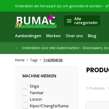
Onderdelen die het waard zijn om gevonden te worden – a
Alle
categorieën
Aanbiedingen
Merken
Over ons
Blog
eleverd
Onderdelen voor elke buitenmachine -
Grasmaaiers, bo
Home
Tags
1142994530
PRODUC
MACHINE-MERKEN
Stiga
1 Producten
Yanmar
Loncin
Kipor/Changfa/Kama