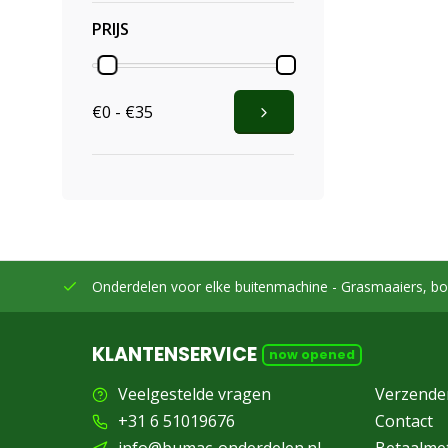
PRIJS
€0 - €35
eleverd
Onderdelen voor elke buitenmachine -
Grasmaaiers, bo
KLANTENSERVICE
now opened
Veelgestelde vragen
Verzende
+31 6 51019676
Contact