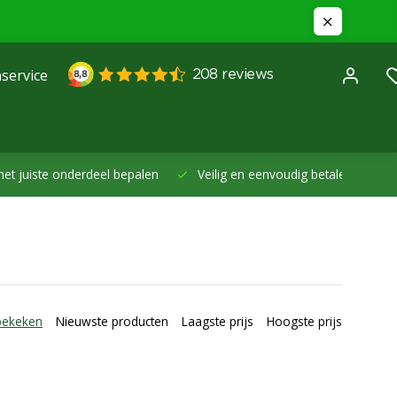
service
et juiste onderdeel bepalen
Veilig en eenvoudig betalen -
Betal
bekeken
Nieuwste producten
Laagste prijs
Hoogste prijs