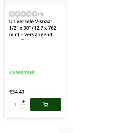
(0)
Universele V-snaar
1/2" x 30" (12,7 x 762
mm) – vervangend
voor Toro
TimeMaster 30,
onderdeel
Op voorraad
€34,40