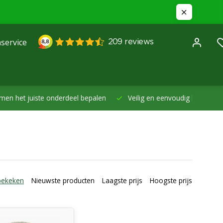
service
et juiste onderdeel bepalen
Veilig en eenvoudig betalen -
Betal
bekeken
Nieuwste producten
Laagste prijs
Hoogste prijs