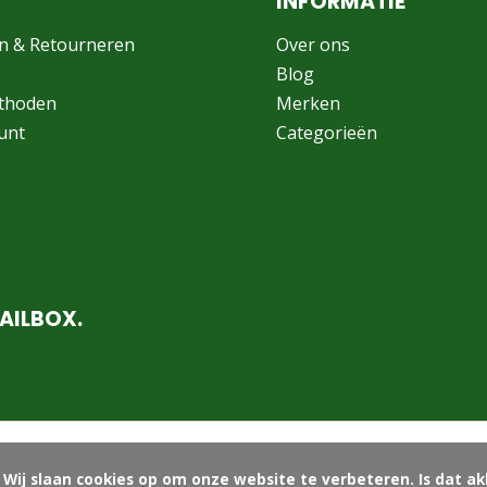
INFORMATIE
n & Retourneren
Over ons
Blog
thoden
Merken
unt
Categorieën
AILBOX.
ord?
