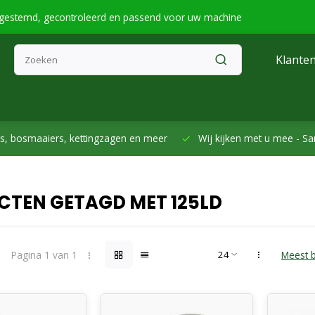
fgestemd, gecontroleerd en passend voor uw machine
Klanten
smaaiers, kettingzagen en meer
Wij kijken met u mee -
Samen h
CTEN GETAGD MET 125LD
Pagina 1 van 1
Meest 