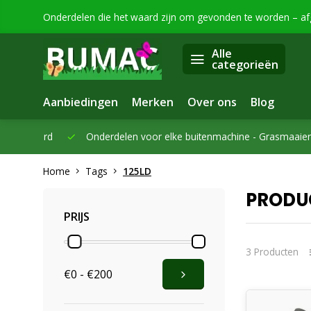
Onderdelen die het waard zijn om gevonden te worden – a
Alle
categorieën
Aanbiedingen
Merken
Over ons
Blog
eleverd
Onderdelen voor elke buitenmachine -
Grasmaaiers, bo
Home
Tags
125LD
PRODU
PRIJS
3 Producten
€0 - €200