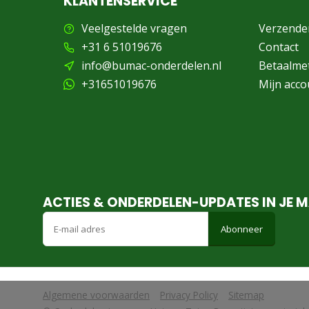
KLANTENSERVICE
Veelgestelde vragen
Verzende
+31 6 51019676
Contact
info@bumac-onderdelen.nl
Betaalme
+31651019676
Mijn acco
ACTIES & ONDERDELEN-UPDATES IN JE M
Abonneer
Algemene voorwaarden
Privacy Policy
Sitemap
            Wij slaan cookies op om onze website te verbeteren. Is dat akko