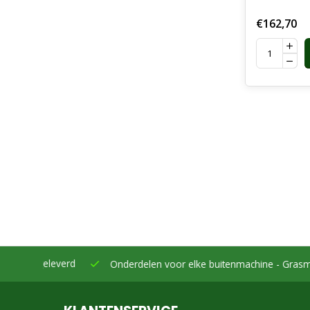
Borgclips,
€162,70
2126, CC-
eleverd
Onderdelen voor elke buitenmachine -
Grasmaaiers, bo