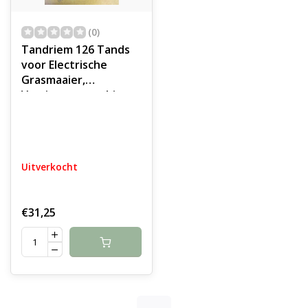
(0)
Tandriem 126 Tands
voor Electrische
Grasmaaier,
Verticuteermachine,
Houtversnipperaar,
Kantensnijder,
Veegmachine,
Tuinmachines,
Uitverkocht
Huishoudelijk
Apparaten, Industrie,
Voertuigen Getande
€31,25
Riem