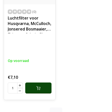
(0)
Luchtfilter voor
Husqvarna, McCulloch,
Jonsered Bosmaaier,
Trimmer Schuimfilter
voor Husqvarna 122
en 129, McCulloch
T22LS, T22T
Motorstrimmer,
Op voorraad
Motorzeis
€7,10