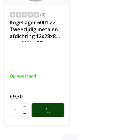
(0)
Kogellager 6001 ZZ
Tweezijdig metalen
afdichting 12x28x8
mm, 6001 - ZZ,
Aandrijving voor
Bosmaaier, Bladblazer,
Sleuvenstamper,
Tuinfrees,
Op voorraad
Frontmaaier
€9,30