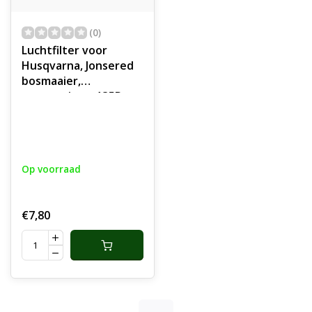
(0)
Luchtfilter voor
Husqvarna, Jonsered
bosmaaier,
motorzeisen, 135R,
336FR, 336RK,
schuimfilter,
onderdeel, 135 R, 336
FR, 336 RK
Op voorraad
€7,80