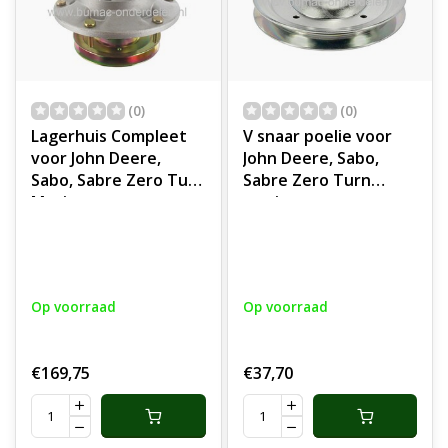
(0)
(0)
Lagerhuis Compleet
V snaar poelie voor
voor John Deere,
John Deere, Sabo,
Sabo, Sabre Zero Turn
Sabre Zero Turn
Maaiers,
maaiers,
Frontmaaiers,
frontmaaiers,
Zitmaaiers, Mesas
zitmaaiers, 1400
met Huis en Lagers,
series, 1500 series,
Meshouder voor 1400
1550, 1570, 1575, 1580,
Op voorraad
Op voorraad
series, 1500 series,
1585, 2210, 4010, 4100,
1550, 1570, 1575, 1580,
4110, 4115, 4200, 4210,
1585, 2210, 4010, 4100,
4300, Ztrak, Quiktrak,
€169,75
€37,70
4110, 4115, 4200, 4210,
riemschijf, pouly,
4300, Ztrak, Quiktrak
onderdeel