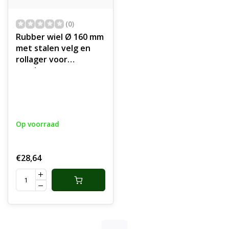
(0)
Rubber wiel Ø 160 mm
met stalen velg en
rollager voor
steekwagen, poort,
kar, hekwerk,
generator, trilplaat,
ontmosser, beluchter,
lasapparaat,
Op voorraad
slijpmachine, Max
capaciteit van los wiel
140 Kg, onderdeel
€28,64