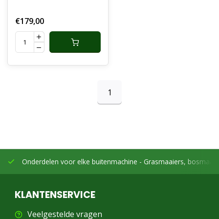
hijsdraden voor
luikenbruggen. De
€179,00
staalkabelschijf is
toepasbaar in iedere
situatie
1
Onderdelen voor elke buitenmachine -
Grasmaaiers, bosmaaier
KLANTENSERVICE
Veelgestelde vragen