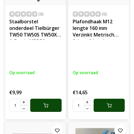
(0)
(0)
Staalborstel
Plafondhaak M12
onderdeel Tielbürger
lengte 160 mm
TW50 TW50S TW50X
Verzinkt Metrisch
& Etesia MBR50
Schroefdraad met
Moer Een Haak in je
plafond kan o.a. ook
handig zijn om
plantmanden,
Op voorraad
Op voorraad
papieren lantaarns,
wandlampen met een
stekker of ander
€9,99
€14,65
hangend decor aan op
te hangen.