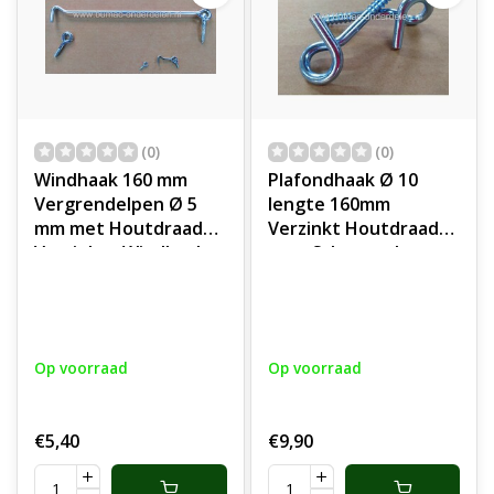
(0)
(0)
Windhaak 160 mm
Plafondhaak Ø 10
Vergrendelpen Ø 5
lengte 160mm
mm met Houtdraad
Verzinkt Houtdraad
Verzinkte Windhaak,
voor Schommel,
Inclusief Schroefogen
Tuingereedschap,
Lange haak met
Fiets, Plantmanden,
Oogschroef,
Lantaarns, Lampen,
Stormhaak, Deurhaak,
Staalkabels,
Op voorraad
Op voorraad
Huis, Tuin, Bedrijf,
Schalmketting,
Boot, Deuren, Ramen,
Touwen, Industrie
Luiken, Meubels,
Werkplaats, Garage
€5,40
€9,90
Poort 160mm
Schuur, Tuin, Plafond
haak,