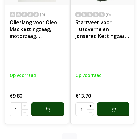
(0)
(0)
Olieslang voor Oleo
Startveer voor
Mac kettingzaag,
Husqvarna en
motorzaag,
Jonsered Kettingzaag,
benzinezaag, 156, 161,
61, 162, 181, 266, 268,
162, 956, 961, 962,
272, 625, 630, 630
olieleiding, onderdeel
super, 670
Kettingzaag
onderdeel
Op voorraad
Op voorraad
€9,80
€13,70