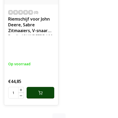
(0)
Riemschijf voor John
Deere, Sabre
Zitmaaiers, V-snaar
Poelie JOHNDEERE 100
series, SABRE
14542GS, 1642HS,
1742HS, 17542HS,
Pouly Sabo
Op voorraad
Zitmaaiers,
Frontmaaiers,
Tuintrekkers,
€44,85
Aandrijfschijf,
onderdeel