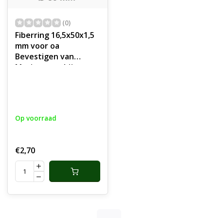
(0)
Fiberring 16,5x50x1,5
mm voor oa
Bevestigen van
Maaimessen bij
Grasmaaiers,
Gazonmaaiers,
Loopmaaiers,
Zitmaaiers,
Op voorraad
Frictieschijf,
Opvulschijf,
Klemplaat, Fiberschijf,
€2,70
Sluitring, Opvulplaat
voor Monteren
Grasmaaiermes