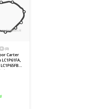
(0)
oor Carter
n LC1P61FA,
 LC1P65FB
hting,
king voor
r,
ier,
ine
d