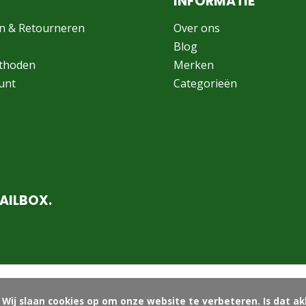
INFORMATIE
n & Retourneren
Over ons
Blog
thoden
Merken
unt
Categorieën
AILBOX.
ord?
