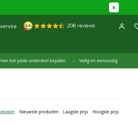
service
et juiste onderdeel bepalen
Veilig en eenvoudig betalen -
Betal
bekeken
Nieuwste producten
Laagste prijs
Hoogste prijs