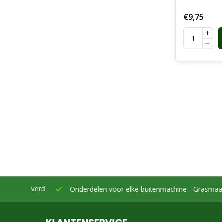
€9,75
eleverd
Onderdelen voor elke buitenmachine -
Grasmaaiers, bo