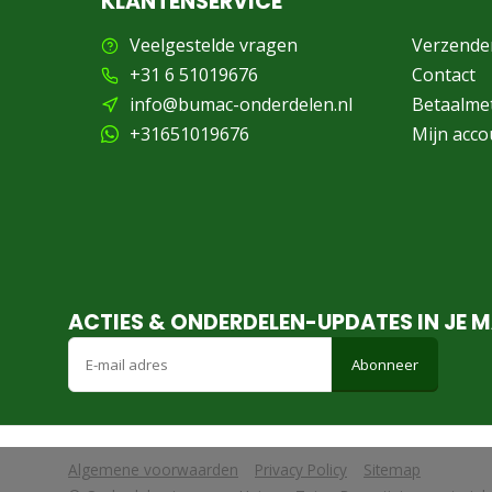
KLANTENSERVICE
Veelgestelde vragen
Verzende
+31 6 51019676
Contact
info@bumac-onderdelen.nl
Betaalme
+31651019676
Mijn acco
ACTIES & ONDERDELEN-UPDATES IN JE M
Abonneer
Algemene voorwaarden
Privacy Policy
Sitemap
            Wij slaan cookies op om onze website te verbeteren. Is dat akko