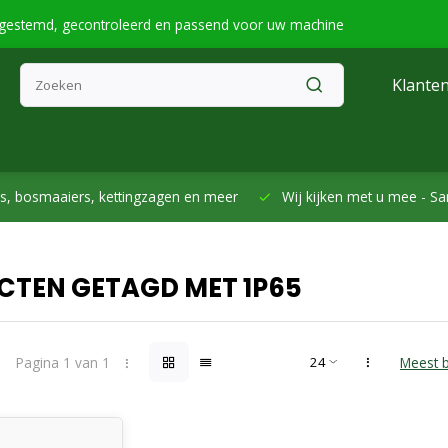
fgestemd, gecontroleerd en passend voor uw machine
Klanten
smaaiers, kettingzagen en meer
Wij kijken met u mee -
Samen h
CTEN GETAGD MET 1P65
Pagina 1 van 1
Meest 