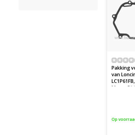
Pakking v
van Lonci
LC1P61FB,
Motor Dic
Carterpak
Grasmaaie
Motormaa
Grasmach
Op voorraa