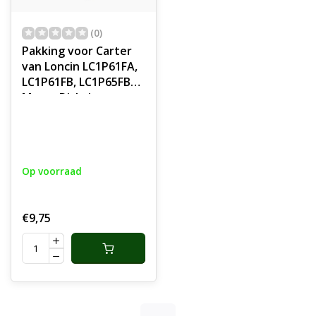
(0)
Pakking voor Carter
van Loncin LC1P61FA,
LC1P61FB, LC1P65FB
Motor Dichting,
Carterpakking voor
Grasmaaier,
Motormaaier,
Grasmachine
Op voorraad
€9,75