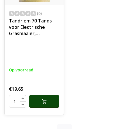
(0)
Tandriem 70 Tands
voor Electrische
Grasmaaier,
Verticuteermachine,
Houtversnipperaar,
Kantensnijder,
Veegmachine,
Tuinmachines,
Op voorraad
Huishoudelijk
Apparaten, Industrie,
Voertuigen Getande
€19,65
Riem