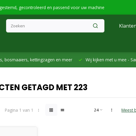
fgestemd, gecontroleerd en passend voor uw machine
Klanten
smaaiers, kettingzagen en meer
Wij kijken met u mee -
Samen h
CTEN GETAGD MET 223
Pagina 1 van 1
Meest 