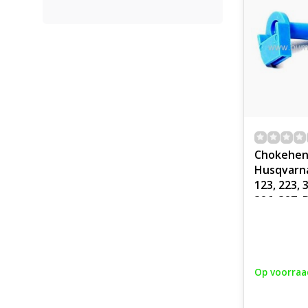
Chokehen
Husqvarna
123, 223, 3
326, 327,
C, L, LR, R,
RJX, P bos
multitool
choke kle
Op voorraa