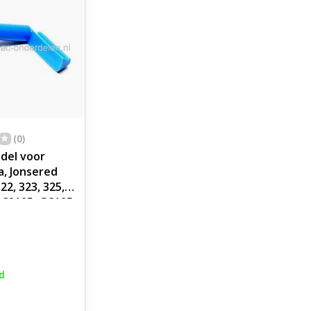
(0)
del voor
, Jonsered
22, 323, 325,
 BC2125, GC125
 E, T, HE, CX,
maaier,
 onderdeel,
p, chokestang
d