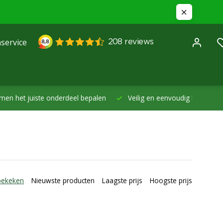
service
et juiste onderdeel bepalen
Veilig en eenvoudig betalen -
Betal
bekeken
Nieuwste producten
Laagste prijs
Hoogste prijs