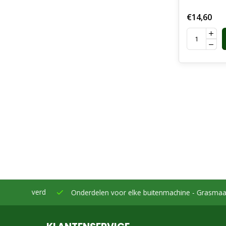
€14,60
eleverd
Onderdelen voor elke buitenmachine -
Grasmaaiers, bo