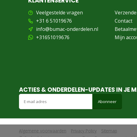
KLANTENSERVICE
Veelgestelde vragen
Verzende
+31 6 51019676
Contact
info@bumac-onderdelen.nl
Betaalme
+31651019676
Mijn acco
ACTIES & ONDERDELEN-UPDATES IN JE M
Abonneer
Algemene voorwaarden
Privacy Policy
Sitemap
            Wij slaan cookies op om onze website te verbeteren. Is dat akko