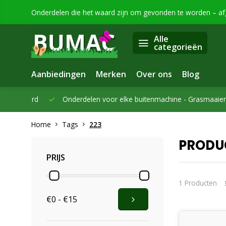
Onderdelen die het waard zijn om gevonden te worden – a
Alle
categorieën
Aanbiedingen
Merken
Over ons
Blog
eleverd
Onderdelen voor elke buitenmachine -
Grasmaaiers, bo
Home
Tags
223
PRODU
PRIJS
1 Producten
€0 - €15