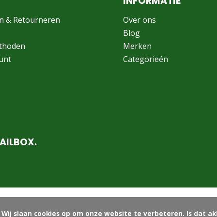
INFORMATIE
n & Retourneren
Over ons
Blog
thoden
Merken
unt
Categorieën
AILBOX.
ord?
