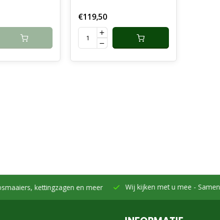
€119,50
Wij kijken met u mee -
Samen h
smaaiers, kettingzagen en meer