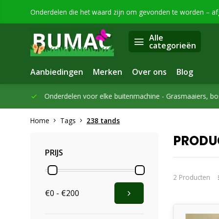
Onderdelen die het waard zijn om gevonden te worden – a
Alle
categorieën
Aanbiedingen
Merken
Over ons
Blog
eleverd
Onderdelen voor elke buitenmachine -
Grasmaaiers, bo
Home
Tags
238 tands
PRODU
PRIJS
2 Producten
€0 - €200