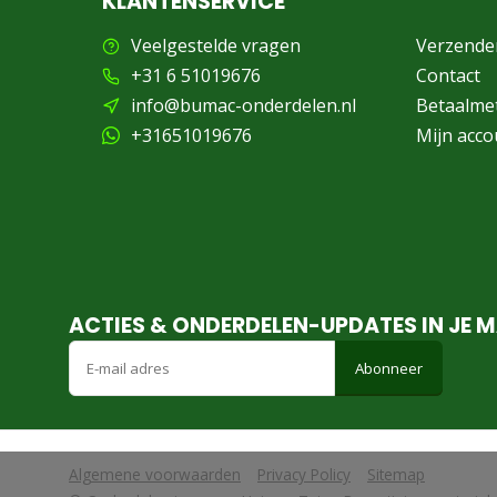
KLANTENSERVICE
Veelgestelde vragen
Verzende
+31 6 51019676
Contact
info@bumac-onderdelen.nl
Betaalme
+31651019676
Mijn acco
ACTIES & ONDERDELEN-UPDATES IN JE M
Abonneer
Algemene voorwaarden
Privacy Policy
Sitemap
            Wij slaan cookies op om onze website te verbeteren. Is dat akko