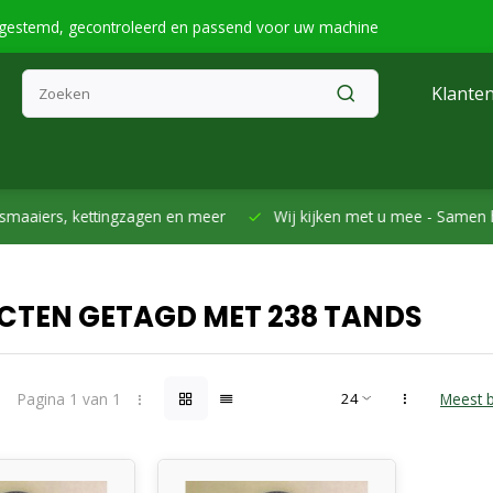
fgestemd, gecontroleerd en passend voor uw machine
Klanten
smaaiers, kettingzagen en meer
Wij kijken met u mee -
Samen h
CTEN GETAGD MET 238 TANDS
Pagina 1 van 1
Meest 