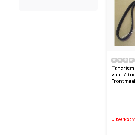
Tandriem
voor Zitm
Frontmaai
Tuintrekk
Tuinmachi
Industrie,
Getande 
Aandrijfr
Uitverkoch