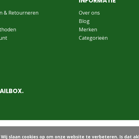
INFORMATIE
n & Retourneren
Over ons
Blog
thoden
Merken
unt
Categorieën
AILBOX.
ord?
