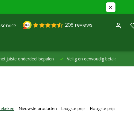
service
et juiste onderdeel bepalen
Veilig en eenvoudig betalen -
Betal
bekeken
Nieuwste producten
Laagste prijs
Hoogste prijs