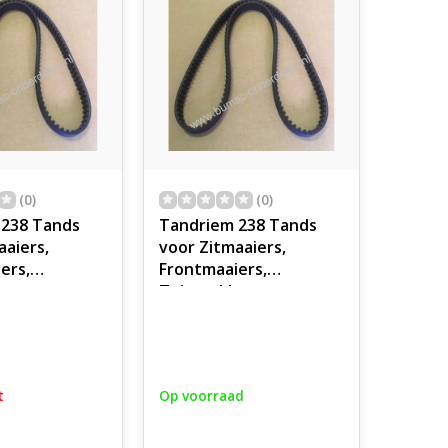
(0)
(0)
 238 Tands
Tandriem 238 Tands
aaiers,
voor Zitmaaiers,
ers,
Frontmaaiers,
ers,
Tuintrekkers,
nes,
Tuinmachines,
 Voertuigen,
Industrie, Voertuigen,
Riem,
Getande Riem,
iem Getand
Aandrijfriem Getand
t
Op voorraad