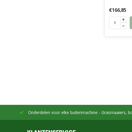
€166,85
eleverd
Onderdelen voor elke buitenmachine -
Grasmaaiers, bo