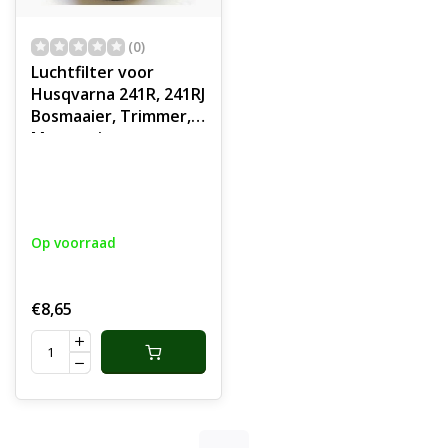
(0)
Luchtfilter voor
Husqvarna 241R, 241RJ
Bosmaaier, Trimmer,
Motorzeis
Schuimfilter voor
Husqvarna 241 R, 241
RJ Bosmaaiers
onderdeel
Op voorraad
€8,65