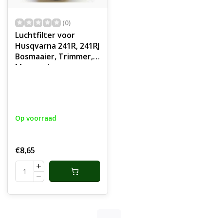
(0)
Luchtfilter voor
Husqvarna 241R, 241RJ
Bosmaaier, Trimmer,
Motorzeis
Schuimfilter voor
Husqvarna 241 R, 241
RJ Bosmaaiers
onderdeel
Op voorraad
€8,65