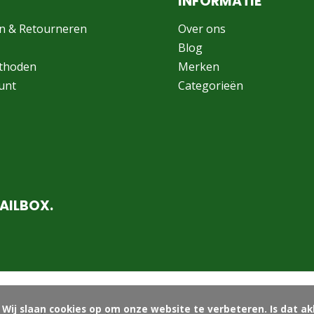
INFORMATIE
n & Retourneren
Over ons
Blog
thoden
Merken
unt
Categorieën
AILBOX.
ord?
