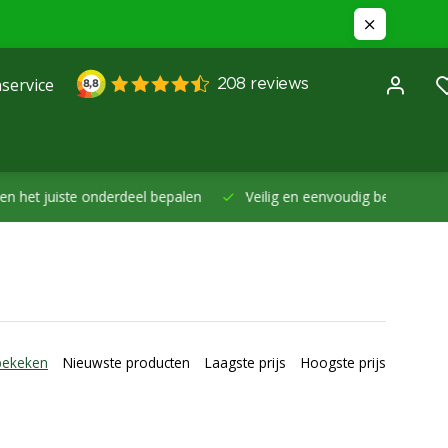
service
et juiste onderdeel bepalen
Veilig en eenvoudig betalen -
Betal
bekeken
Nieuwste producten
Laagste prijs
Hoogste prijs