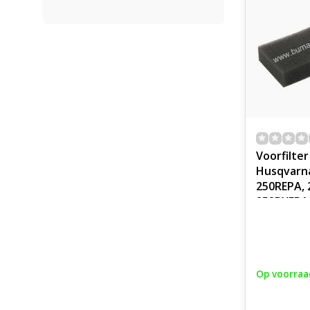
Voorfilter
Husqvarna
250REPA, 
252RXEPA 
Bosmaaier
Electrolux
voor
Motorket
Op voorraa
Benzineke
Motorzeis
Trimmers,