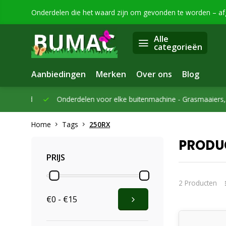
Onderdelen die het waard zijn om gevonden te worden – a
Alle
categorieën
Aanbiedingen
Merken
Over ons
Blog
eleverd
Onderdelen voor elke buitenmachine -
Grasmaaiers, bo
Home
Tags
250RX
PRODU
PRIJS
2 Producten
€0 - €15