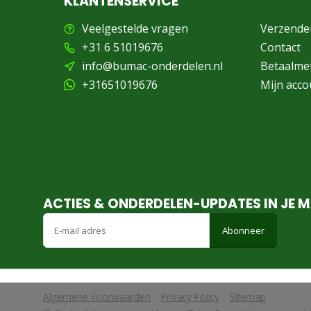
KLANTENSERVICE
Veelgestelde vragen
Verzende
+31 6 51019676
Contact
info@bumac-onderdelen.nl
Betaalme
+31651019676
Mijn acco
ACTIES & ONDERDELEN-UPDATES IN JE M
Abonneer
Algemene voorwaarden
Privacy Policy
Sitemap
            Wij slaan cookies op om onze website te verbeteren. Is dat akko