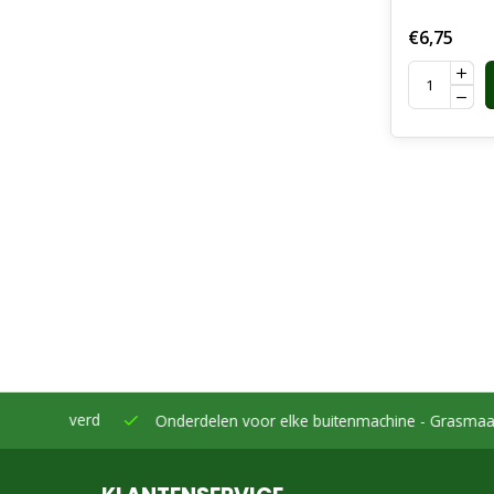
Jonsered,
€6,75
McCulloch
Schuimfil
eleverd
Onderdelen voor elke buitenmachine -
Grasmaaiers, bo