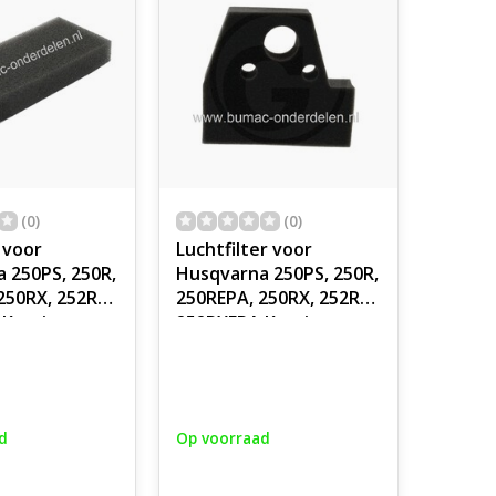
(0)
(0)
 voor
Luchtfilter voor
 250PS, 250R,
Husqvarna 250PS, 250R,
250RX, 252RX,
250REPA, 250RX, 252RX,
Kettingzaag,
252RXEPA Kettingzaag,
, Stokzaag,
Bosmaaier, Stokzaag,
 Voorfilters
Electrolux Luchtfilters
voor
tingzagen,
Motorkettingzagen,
d
Op voorraad
ttingzagen,
Benzinekettingzagen,
en,
Motorzeisen,
 Husqvarna,
Trimmers, Husqvarna,