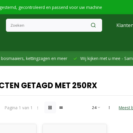
fgestemd, gecontroleerd en passend voor uw machine
Klanten
smaaiers, kettingzagen en meer
Wij kijken met u mee -
Samen h
CTEN GETAGD MET 250RX
Pagina 1 van 1
Meest 