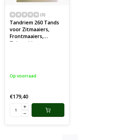
(0)
Tandriem 260 Tands
voor Zitmaaiers,
Frontmaaiers,
Tuintrekkers,
Tuinmachines,
Industrie, Voertuigen,
Getande Riem,
Aandrijfriem Getand
Op voorraad
€179,40