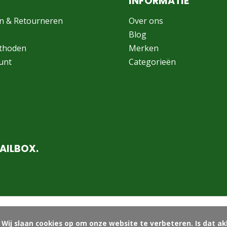
INFORMATIE
n & Retourneren
Over ons
Blog
thoden
Merken
unt
Categorieën
AILBOX.
ord?
