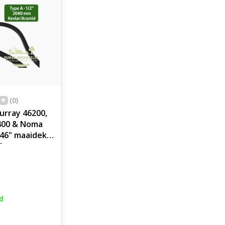
(0)
urray 46200,
400 & Noma
 46" maaidek
40 mm
amid,
l
d