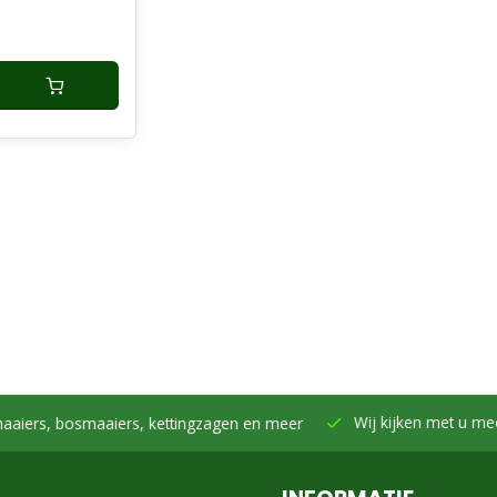
Wij kijken met u mee -
Samen h
smaaiers, kettingzagen en meer