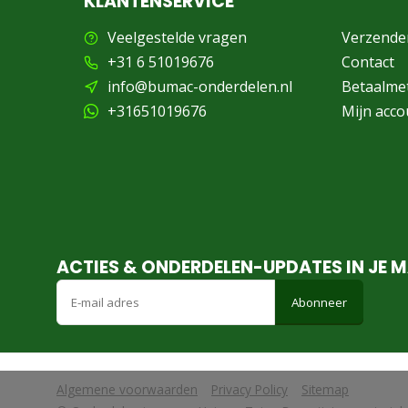
KLANTENSERVICE
Veelgestelde vragen
Verzende
+31 6 51019676
Contact
info@bumac-onderdelen.nl
Betaalme
+31651019676
Mijn acco
ACTIES & ONDERDELEN-UPDATES IN JE M
Abonneer
Algemene voorwaarden
Privacy Policy
Sitemap
            Wij slaan cookies op om onze website te verbeteren. Is dat akko