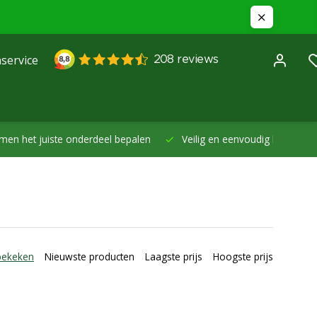
service
et juiste onderdeel bepalen
Veilig en eenvoudig betalen -
Betal
bekeken
Nieuwste producten
Laagste prijs
Hoogste prijs