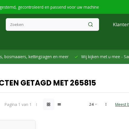
fgestemd, gecontroleerd en passend voor uw machine
Klanten
smaaiers, kettingzagen en meer
Wij kijken met u mee -
Samen h
CTEN GETAGD MET 265815
Pagina 1 van 1
Meest 