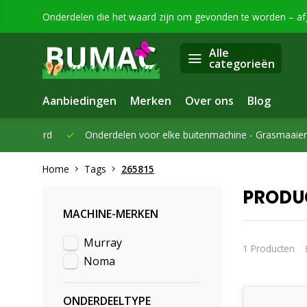
Onderdelen die het waard zijn om gevonden te worden – a
Alle
categorieën
Aanbiedingen
Merken
Over ons
Blog
eleverd
Onderdelen voor elke buitenmachine -
Grasmaaiers, bo
Home
Tags
265815
PRODU
MACHINE-MERKEN
Murray
1 Producten
Noma
ONDERDEELTYPE