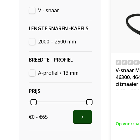
V - snaar
LENGTE SNAREN -KABELS
2000 – 2500 mm
BREEDTE - PROFIEL
V-snaar M
A-profiel / 13 mm
46300, 46
zitmaaier
PRIJS
1/2" x 20
Kevlar/Ar
onderdee
€0 - €65
Op voorraa