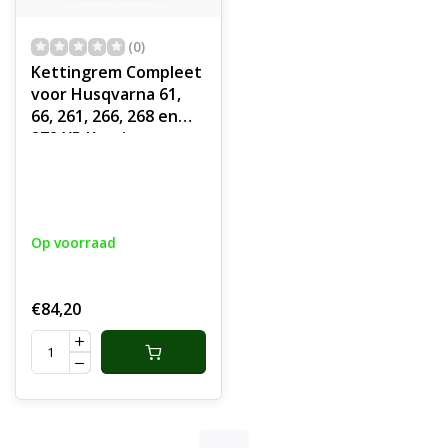
(0)
Kettingrem Compleet
voor Husqvarna 61,
66, 261, 266, 268 en
272 XP Kettingzaag,
Motorzaag,
Handbeschermer
voor Husqvarna,
Jonsered en Partner
Op voorraad
Kettingzagen
€84,20