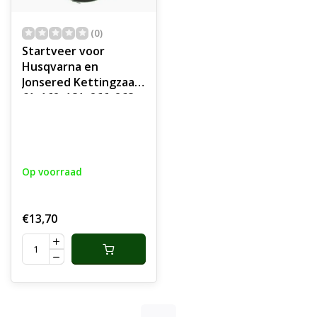
(0)
Startveer voor
Husqvarna en
Jonsered Kettingzaag,
61, 162, 181, 266, 268,
272, 625, 630, 630
super, 670
Kettingzaag
onderdeel
Op voorraad
€13,70