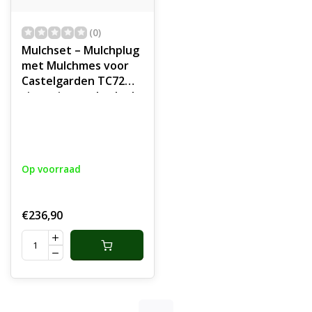
(0)
Mulchset – Mulchplug
met Mulchmes voor
Castelgarden TC72
zitmaaier, onderdeel
Op voorraad
€236,90