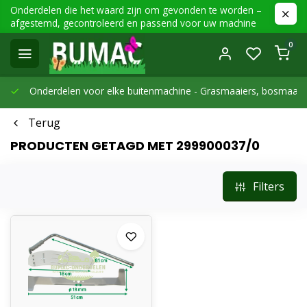
Onderdelen die het waard zijn om gevonden te worden –
afgestemd, gecontroleerd en passend voor uw machine
0
Onderdelen voor elke buitenmachine -
Grasmaaiers, bosmaaier
Terug
PRODUCTEN GETAGD MET 299900037/0
Filters