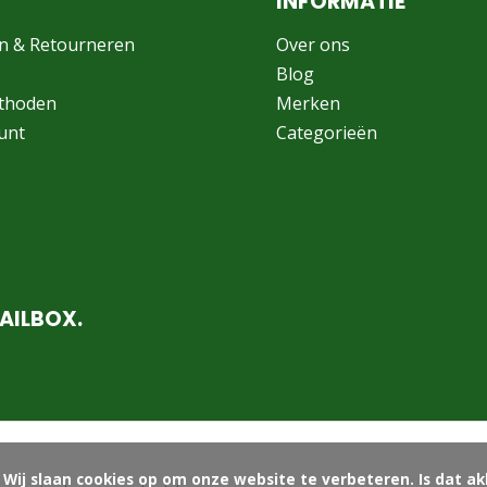
INFORMATIE
n & Retourneren
Over ons
Blog
thoden
Merken
unt
Categorieën
AILBOX.
ord?
