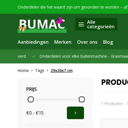
Onderdelen die het waard zijn om gevonden te worden – a
Alle
categorieën
Aanbiedingen
Merken
Over ons
Blog
eleverd
Onderdelen voor elke buitenmachine -
Grasmaaiers, bo
Home
Tags
29x26x7 cm
PRODU
PRIJS
1 Producten
€0 - €15