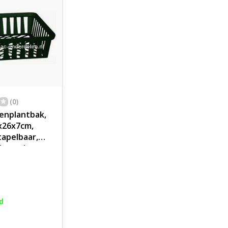
(0)
enplantbak,
x26x7cm,
stapelbaar,
latend,
per 3 stuks
d