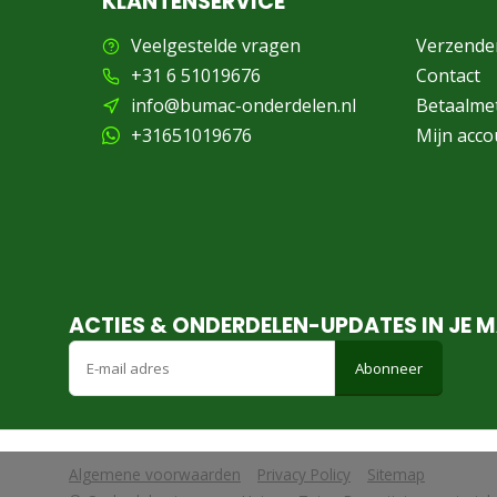
KLANTENSERVICE
Veelgestelde vragen
Verzende
+31 6 51019676
Contact
info@bumac-onderdelen.nl
Betaalme
+31651019676
Mijn acco
ACTIES & ONDERDELEN-UPDATES IN JE M
Abonneer
Algemene voorwaarden
Privacy Policy
Sitemap
            Wij slaan cookies op om onze website te verbeteren. Is dat akko