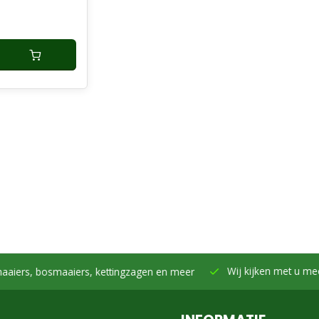
Wij kijken met u mee -
Samen h
smaaiers, kettingzagen en meer