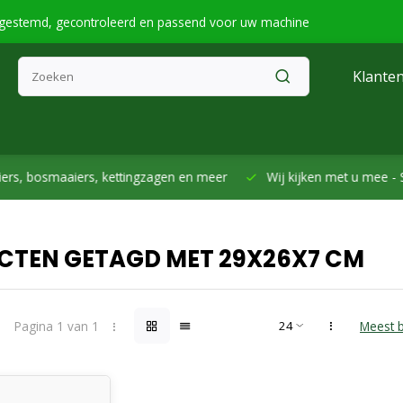
fgestemd, gecontroleerd en passend voor uw machine
Klanten
smaaiers, kettingzagen en meer
Wij kijken met u mee -
Samen h
CTEN GETAGD MET 29X26X7 CM
Pagina 1 van 1
Meest 