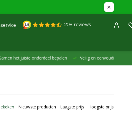
service
et juiste onderdeel bepalen
Veilig en eenvoudig betalen -
Betal
bekeken
Nieuwste producten
Laagste prijs
Hoogste prijs