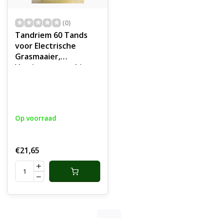
(0)
Tandriem 60 Tands
voor Electrische
Grasmaaier,
Verticuteermachine,
Houtversnipperaar,
Kantensnijder,
Veegmachine,
Tuinmachines,
Op voorraad
Huishoudelijk
Apparaten, Industrie,
Voertuigen Getande
€21,65
Riem, onderdeel