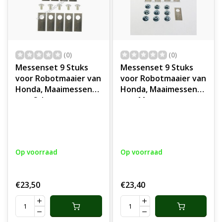
(0)
(0)
Messenset 9 Stuks
Messenset 9 Stuks
voor Robotmaaier van
voor Robotmaaier van
Honda, Maaimessen
Honda, Maaimessen
met Schroeven voor
met Moeren voor
onder andere Honda
onder andere Honda
MIIMO 300, MIIMO 310,
MIIMO 300, MIIMO 310,
MIIMO 500, MIIMO 520,
MIIMO 500, MIIMO 520,
HRM300, HRM500
HRM300, HRM500
Op voorraad
Op voorraad
Maairobot,
Maairobot,
Automatische
Automatische
Grasmaaier
Grasmaaier onderdeel
€23,50
€23,40